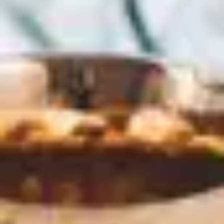
сформированным на барабанах, заполняется
специальная шкала прогресса. Как только
шкала заполнится, запускаются фриспины, в
которых выигрышные множители не только
добавляются, но и «прилипают» к ячейкам, на
которых они выпали. Это позволяет
значительно увеличить потенциальный
выигрыш, создавая каскадные комбинации и
множители до x1024. Механика отлично
сочетается с кластерными выплатами,
позволяя игрокам получать несколько
призовых комбинаций за один спин.
Благодаря инновационной механике «Bonus
Hunt» и фриспинам с прилипающими
множителями, игровой процесс становится