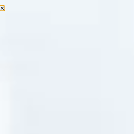
Login
Изумительный дизайн и
функционал олимп казино
скачать на андроид для
поклонников азарта
May 14, 2026
Data Seekho