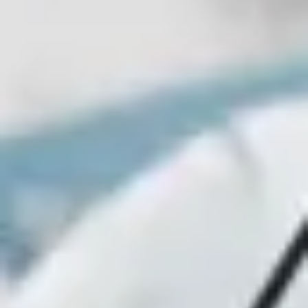
обеспечивают удобный интерфейс и
стабильную работу. Одним из таких проектов
является казино «Олимп», предлагающее
своим пользователям возможность
погрузиться в мир азарта и испытать удачу.
Для тех, кто предпочитает мобильное
устройство, доступна опция
олимп казино
скачать на андроид
, что позволяет
наслаждаться любимыми играми в любое
время и в любом месте.
Удобство мобильного приложения «Олимп»
заключается в его адаптации под различные
устройства и операционные системы, что
обеспечивает плавную работу даже на
устаревших моделях. Разработчики
регулярно обновляют приложение, добавляя