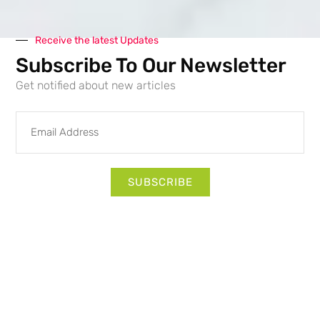
курсе последних событий и иметь
возможность играть в любое время и в любом
Receive the latest Updates
месте. Мобильное приложение имеет ряд
Subscribe To Our Newsletter
преимуществ перед веб-версией, таких как
Get notified about new articles
повышенная скорость загрузки и более
плавный геймплей.
Процесс олимп казино скачать на андроид
максимально прост и не требует
SUBSCRIBE
специальных навыков. Достаточно перейти
на официальный сайт казино «Олимп» и
выбрать соответствующую ссылку для
загрузки. После установки приложения
необходимо создать учетную запись или
войти в существующую. Для регистрации
потребуется указать личные данные и