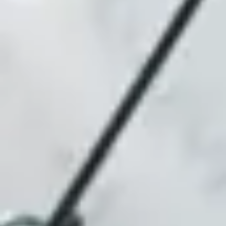
новые функции и исправляя ошибки, что
делает его еще более привлекательным для
игроков. Важным преимуществом также
является безопасность, поскольку все данные
пользователей надежно защищены от
несанкционированного доступа.
Новая эра казино-игр с
неоновыми слотами
Современные слоты перенесли игроков в
захватывающий мир неонового кибер-
пространства, где красочные геометрические
символы вращаются на фоне пульсирующего
синтвейв-бита. Такой визуальный стиль