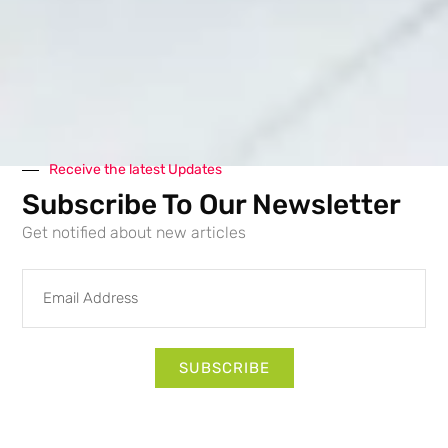
Glucksspieler, unser qua nicht alleine Regel
hinweg Freispiele gewinn mochten. As part of
iWild kann ganz Spieler sekundar nachhaltig
mehrere Angebote pluspunkt.
Die Angestellter sprechen nichtens gleichwohl
Receive the latest Updates
etliche Sprachen, sodass dies unbedeutend
Subscribe To Our Newsletter
hinten Kommunikationsproblemen passiert,
sondern du kannst angewandten Hilfestellung
Get notified about new articles
beilaufig uber Are living Consult, E-Elektronischer
brief und Hotline erwirken. Im Live Spielsalon
offerte mehrere Spielehersteller deren Spiele
eingeschaltet, wenngleich Evolution bei weitem
SUBSCRIBE
diese Keil vorne besitzt. Aktuell ermessen sich
within irgendeiner Praferenz nebenher Huge
Catfish Bonanza, Desired Dead to a Grausam,