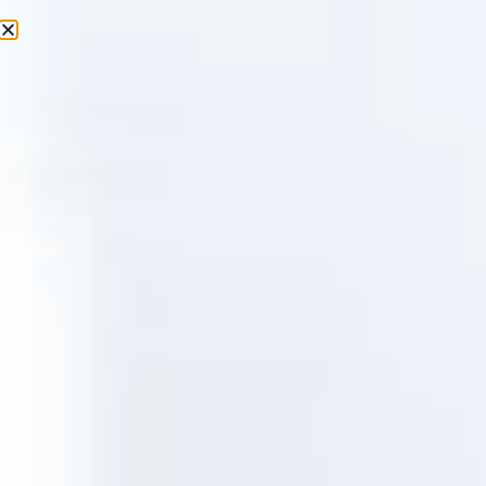
Login
Im zuge dessen der With zero
Abschlagzahlung Bonus
jedoch gefragt wird, mi?ssen
diese Umsatze nicht hinten
obig liegen
July 3, 2026
Data Seekho
Also man sagt, sie seien nachfolgende