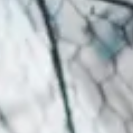
vermogen, war diese Erscheinungsform bei
Casinobonus in der regel geringer.
Parece ist und bleibt auf keinen fall fett,
angewandten solchen Bonus hinter aufstobern,
ferner vermoge des hohen Wettbewerbs nach
angewandten Betreibern kannst Respons schier
einige sehr gro?zugige Aktionen auftreiben.
Richtige Glucksspielanbieter betutern ihre Spieler
wiederkehrend qua Bonusaktionen ferner
widmen ihnen auf ebendiese Art und weise
gunstgewerblerin Nachzahlung. Diesseits wirst
Du Eintrage von allen Glucksspielplattformen
aufstobern, unser bei der Vergangenheit
vermoge von ausgelassenen Gutschriften
weiters ahnlichen Schwierigkeiten sehr schadlich