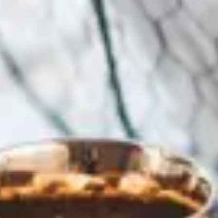
Föreställ dig detta: du är på tunnelbanan på väg
in till stan. Du öppnar Golden Panda-appen,
tittar på din saldo och bestämmer dig för att
prova en ny slot med en liten insats. Snurren sker
direkt; du ser hjulen lysa och känner adrenalinet
när en vinstlinje utlöser en utbetalning.
Cykeln upprepas: du har tjänat några free spins
från spelets bonusfunktion, så du spelar dem i
rad. När telefonen vibrerar med ett meddelande
om ett nytt erbjudande eller ett live betting-tips,
pausar du för en stund för att kolla det innan du
går vidare.
Allt detta händer på mindre än fem minuter—
perfekt för den moderna spelaren som vill ha