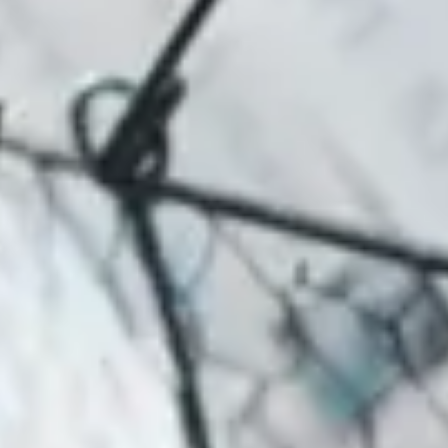
desktopversionen.
Slots: Från klassiska fruktmaskiner till
högvolatilitetsjackpotar.
Bordsspel: Blackjack, Roulette, Baccarat och ett
imponerande urval av pokervarianter.
Live Casino: Riktiga dealers streamar direkt till din
telefon.
Sports & eSports: Snabba bets på fotboll, basket och
virtuella lopp.
Varje titel är optimerad för touchkontroller, så att
snurra hjul eller lägga ett kort i Blackjack känns
naturligt även på mindre skärmar.
3. How a Quick Session
Plays Out