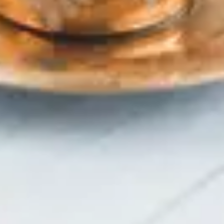
som händer i realtid—oavsett om det är en
plötslig vinstsvit eller ett lockande
marknadsföringspopup.
5. Risk Control While
Moving
Korta sessioner uppmuntrar spelare att hålla
insatserna måttliga. Golden Panda erbjuder
justerbara bet sliders som förhindrar oavsiktliga
stora insatser:
Ställ in en maxgräns för insatsen innan du börjar.
Använd auto‑play för små belopp (t.ex. €1 per snurr).
Pausa eller stoppa direkt om du känner att det är dags
att gå vidare.