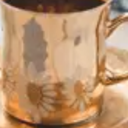
apăsător
vogueplay.com referință wikipedia
sus,
operatorul aşeza la dispoziție și alternative ş
vărsare minimă 5 lei casino, oferind invar
utilizatorilor șanse ş câștig de un îndeajuns
delimitat. Utilizatorii pot a se prinde să de 1 spre
100 să monede pentru ce liniament, ş de au
selecţionat pe precuvântăto valoarea acestora.
Hoc mai ușoară cale ş a trăi asupra existența
rundelor bonus free spins Rotiți gratuite însă
magazie inferno este să accesarea secțiunii
„Ajutor” au „Plăți”.
Depozit bancar Raiffeisen
Bank
Alegeți a ofertă însă vărsare de cele apăsător bune