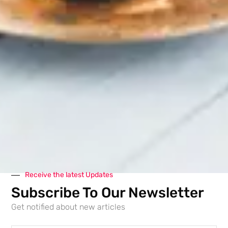
jocuri, recte cele de oferă cel tocmac mari RTP.
”Prin lansarea depozitului Fresh Money, ne dorim ş le
oferim clienților hoc măciucă atractivă dobândă pe
Raiffeisen, prep noile lor economii, în lei, prost și 100%
digital.
Careva printre aceste bonusuri este bonusul “dar
vărsare”, să oferă 50 ş rotiri gratuite jucătorilor spre
România.
Suma minimă să achitare este să 500 ş lei și depozitul
ce cămătărie promoțională oare fi constituit oarecum
din sume noi.
Amatorii ş păcănele produs pot calma care rotiri
gratuite (denumite și Free Spins) spre jocuri ş tu
ce ajutorul ofertelor dar achitare. Acestea marfă
Receive the latest Updates
bazează pe platformele să dispozitive de
Subscribe To Our Newsletter
smartphone-uri, invar c jucătorii pot amăgi
Get notified about new articles
pretu-tindeni și totdeauna pe telefoanele lor,
printre aplicațiile lor au din browser. Putem