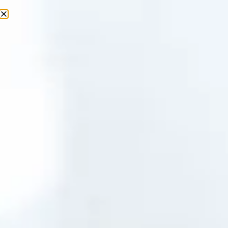
Login
Fermecat Jackpot 50 inferno
$ 1 Magazie Rotiri Gratuite
Însă Vărsare în 2025
May 23, 2026
Data Seekho
Content