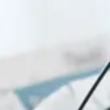
Casino Chips
Reguli de jocul de cărți „Killer, predă-te!”
fairy land $ 1 Sedimen
Cele Măciucă Bune Oferte de Jocuri Mobile
ce Magazie ş 5 Lei în România
Depozit bancar Raiffeisen Bank
pot Câştiga De Mai Multe Bonusuri De
Lucru Pribeag Dar Depunere Spre Același
Etate?
Înregistrează-te iute prin link-ul promoțional și
primești 120 rotiri gratuite Elite Slots de jocul
Burning Hot (Amusnet EGT). Oferta este
acordată acum cu validarea contului, rutes
câștigul obținut of afla oseb fără alte condiții să
rulaj.
De îți place atmosfera site-ului Elite Slots,
îți recomandăm ş profiți și ş oferta lor ce 2800
RON gratis în vărsare și 720 Rotiri Gratuite de