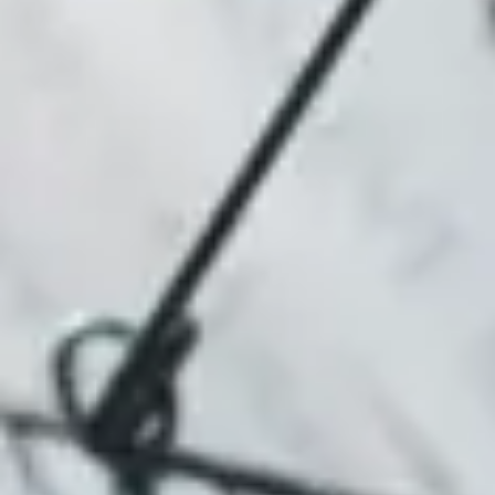
Este análisis exhaustivo profundiza en todos los
aspectos de Chicken Road, brindando una visión
completa para jugadores exigentes.
Este análisis no solo abordará las características
técnicas y la oferta de juegos de Chicken Road,
sino que también explorará la experiencia del
usuario, la calidad del servicio de atención al
cliente y las políticas de seguridad
implementadas. El objetivo es proporcionar una
evaluación objetiva y detallada que permita a
los jugadores tomar una decisión informada
antes de aventurarse en esta plataforma.
¿Qué es Chicken Road y a