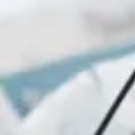
opiniones de
Chicken Road para
jugadores exigentes.
El mundo de los casinos online está en constante
evolución, buscando ofrecer nuevas experiencias
y desafíos a sus jugadores. En este contexto,
plataformas como Chicken Road han emergido
como opciones interesantes, aunque no exentas
de debate. La experiencia de juego, la
seguridad, la fiabilidad y la transparencia son
factores cruciales que los jugadores consideran
al elegir un casino. Actualmente, existen muchas
chicken road opiniones
, algunas de las cuales
expresan tanto entusiasmo como preocupación.