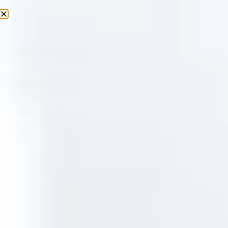
Login
Emociónate con cada paso
Análisis exhaustivo y opiniones
de Chicken Road para
jugadores exigentes.
April 30, 2026
Data Seekho