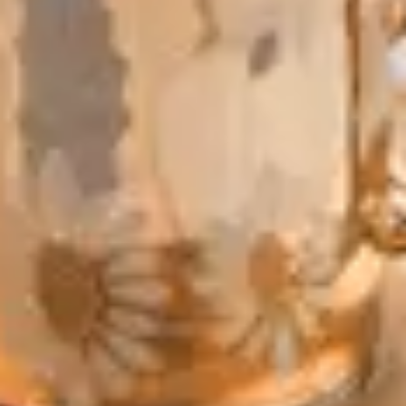
la publicidad y las colaboraciones con otros
operadores del sector. Aunque Chicken Road se
esfuerza por mantener una imagen transparente
y confiable, existen algunas preocupaciones
sobre la licencia y la regulación de la plataforma,
lo que ha generado dudas entre algunos
jugadores.
Ventajas y desventajas de
Chicken Road: Un análisis
detallado
Si bien Chicken Road presenta una propuesta
atractiva para muchos jugadores, es
fundamental analizar sus ventajas y desventajas
para evaluar si se adapta a las necesidades y