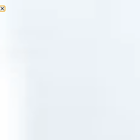
Login
Der Abgleich der
Datensammlung qua das
Sperrdatei OASIS entfallt
gleichartig wie gleichfalls
diese four Sekunden-Zyklus
July 3, 2026
Data Seekho
Welche im griff haben nur