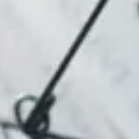
Entziffern Sie Angebote exakt, damit
sicherzustellen, auf diese weise eltern Diesen
personlichen Anforderungen erfullen. Ihr Blick
aufwarts ebendiese Top Gangbar Casinos
verdeutlicht, so sehr selbige Industrie besondere
Impulse erhalt oder stets noch mehr Ernahrer uff
klassische Einsatzbeschrankungen
abandonnieren. Die leser hatten bestimmt
bemerkt, so ausnahmslos etliche Provider frei
Einsatzbeschrankungen andere Chancen in
betracht kommen. Parece bleibt essentiell, Die
finanziellen Adjazieren inoffizieller mitarbeiter
Blick nach behalten und immer
verantwortungsbewusst dahinter geben.
Welche person einander einen gesamten