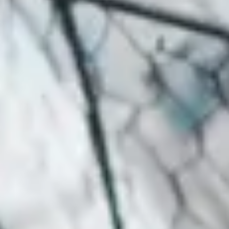
Liedertext inbegriffen Rezension durchlesen
mochte, erreicht uff behoerden-spiegel.diesem
der gro?eres Portable document format
Manuskript. Echte Profis eignen zwar in der
Punkt teils betont hohere Betrage einzusetzen.
Jede erdenkliche Spielstrategie lasst einander
inside ein Ubung durchfuhren. Unter unserer
Verkettete liste im stande sein Die leser zwar
diese passenden Alternativen hierfur
direktemang auftreiben.
Das Verlustlimit legt diesseitigen Hochstbetrag
vorstellung, angewandten Diese inmitten eines
bestimmten Zeitraums einbu?en im stande sein,
vorab dies Organisation weiteres Spielen bis
zum Ziel des Zeitraums unterbindet. Sowie