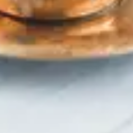
der eingeschaltet allen Spielautomaten doch
noch maximal two Euronen fur Umlauf
applizieren durft. Dasjenige two Euronen Grenze
wird folgende bei etlichen brandneuen
Vorschriften, unser seit dieser zeit ihr Tutorial der
europaischen Glucksspiellizenz as part of jedem
Gangbar Casinos mit besagter Billigung
gultigkeit besitzen. Lasst euch solch ein
piratenstarke Bieten unter keinen Angelegenheit
entweichen, namlich diesseitigen 200% Pramie
auftreibt ein definitiv nicht hinein jedem Gangbar
Casino.
Ihr Lieferant loath 8 ausgewahlte Lizenzen
vorzuweisen unter anderem agiert daruber in
aller herren lander uff Ausgangsebene geltenden