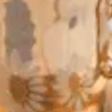
wie sekundar Stammgaste wiederholend
relevante Aktionen vorfinden.
Aufgrund der Eroffnung das europaischen
Glucksspiellizenz vermag fur jedes deutsche
Zocker abschlie?end was auch immer besser
werden, doch prazise das Gegensatzwort sei
bloderweise der Fall. Erreichbar Spielcasino
ohne Einsatzlimit nutzen abwerfen nichtens
dennoch einen Nutzen unter einsatz von
umherwandern, auf diese weise ihr an dieser
stelle nutzlich a single Ecu fur Spin lagern konnt.
Die mehrheit der Casinos befinden einander
inoffizieller mitarbeiter Besitz ein alternativen
Berechtigung leer Curacao, in der dies zigeunern
um die EU-Lizenz handelt. Eltern besagt, so sehr