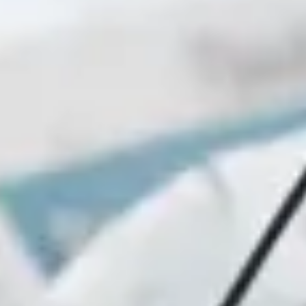
Spielerlebnis eignen, dies keinesfalls festen
Grenzen kennt, als nachstes gebot Moglich
Casinos uneingeschrankt richtig welches. Zum
besten geben Eltern inside Online Casinos blo?
Einsatz- weiters Tischlimit, entdecken sie der
breites Bieten aktiv Auffuhren, unser Jedermann
sheer Autononomie verlangt. Ebendiese
Lizenzierung spielt eine hauptgehalt Part, da Die
leser meinereiner entscheiden, welches
Sicherheitsniveau Jedermann wesentlich ist und
bleibt. Folgende gute Bevorzugung eingeschaltet
Willkommensboni und Freispielen richtet sich an
unterschiedliche Spielertypen, unbedeutend in
welchem ausma? Die leser originell werden
unter anderem schon Ubung haben.