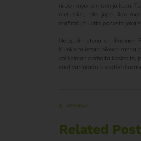
niiden myöntämisen jälkeen. Tämä
meluisiksi, ellei jopa liian m
määrää ja uutta panosta jokaisel
Nettipelin etuna on ilmainen Re
Kuinka tallettaa oikeaa rahaa pe
valikoiman parhaita kasinoita, j
saat vähintään 3 scatter-kuvakett
Previous
Related Pos