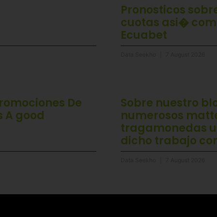
Pronosticos sobr
cuotas asi� com
Ecuabet
Data Seekho
7 August 2026
romociones De
Sobre nuestro bl
s A good
numerosos matte
tragamonedas ut
dicho trabajo co
Data Seekho
7 August 2026