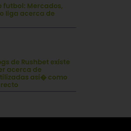
e futbol: Mercados,
o liga acerca de
ogs de Rushbet existe
r acerca de
ilizadas asi� como
rrecto