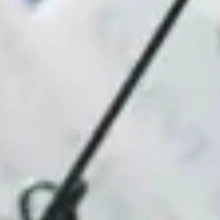
Если вы ищете надежное онлайн-казино, где
можно играть в криптовалюте, то вам стоит
обратить внимание на Cryptoboss. Это
популярная платформа, которая предлагает
игрокам широкий спектр игр и функций для
комфортной игры.
В этом обзоре мы рассмотрим основные
преимущества и недостатки платформы
Cryptoboss, чтобы помочь вам сделать
информированный выбор.
Начнем с того, что Cryptoboss – это онлайн-
казино, которое предлагает игрокам играть в