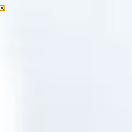
Login
Cryptoboss онлайн казино
обзор платформы.6561 (2)
May 11, 2026
Data Seekho
Cryptoboss онлайн
казино – обзор