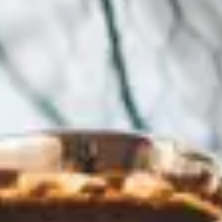
ищете онлайн-казино, где можно играть в
криптовалюте, то вам стоит обратить
внимание на Cryptoboss.
Также, вам стоит помнить, что Cryptoboss –
это онлайн-казино, которое предлагает
игрокам играть в криптовалюте, и вам стоит
быть готовым к рискам, связанными с игрой в
онлайн-казино.
Рекомендация: Если вы ищете онлайн-
казино, где можно играть в криптовалюте, то
вам стоит обратить внимание на Cryptoboss.
Платформа предлагает игрокам комфортную
игру в криптовалюте и имеет простой и
интуитивный интерфейс.