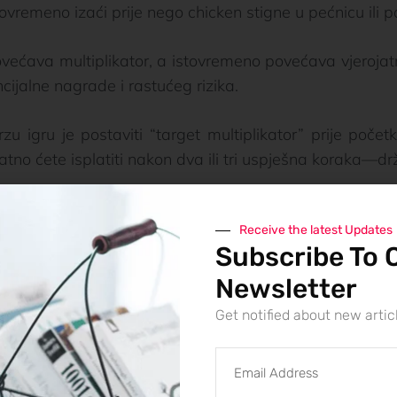
ovremeno izaći prije nego chicken stigne u pećnicu ili p
ovećava multiplikator, a istovremeno povećava vjerojat
ijalne nagrade i rastućeg rizika.
rzu igru je postaviti “target multiplikator” prije poč
atno ćete isplatiti nakon dva ili tri uspješna koraka—dr
li više—ići ćete dalje na cesti, prihvaćajući da svaki d
Receive the latest Updates
Subscribe To 
esija
Newsletter
Get notified about new artic
nu.
; odlučujete nastaviti.