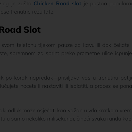
zlog je zašto
Chicken Road slot
je postao popularan
nose trenutne rezultate.
 Road Slot
 svom telefonu tijekom pauze za kavu ili dok čekate 
te, spremnom za sprint preko prometne ulice ispunje
po-korak napredak—prisiljava vas u trenutnu petlju p
čujete hoćete li nastaviti ili isplatiti, a proces se pon
svaki odluk može osjećati kao važan u vrlo kratkom vrem
u u samo nekoliko milisekundi, čineći svaku rundu kao 