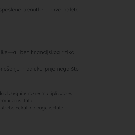
esposlene trenutke u brze nalete
ke—ali bez financijskog rizika.
donošenjem odluka prije nego što
da dosegnite razne multiplikatore.
emni za isplatu.
trebe čekati na duge isplate.