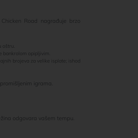
e, Chicken Road nagrađuje brzo
 oštru.
e bankrolom opipljivim.
jnih brojeva za velike isplate; ishod
 promišljenim igrama.
ja težina odgovara vašem tempu.