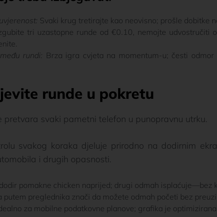
uvjerenost:
Svaki krug tretirajte kao neovisno; prošle dobitke 
gubite tri uzastopne runde od €0.10, nemojte udvostručiti o
enite.
zmeđu rundi:
Brza igra cvjeta na momentum-u; česti odmor p
jevite runde u pokretu
 pretvara svaki pametni telefon u punopravnu utrku.
trolu svakog koraka djeluje prirodno na dodirnim ekran
omobila i drugih opasnosti.
dodir pomakne chicken naprijed; drugi odmah isplaćuje—bez k
a putem preglednika znači da možete odmah početi bez preuzi
dealno za mobilne podatkovne planove; grafika je optimizirana