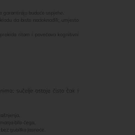
ne garantiraju buduće uspjehe.
kladu da biste nadoknadili; umjesto
rekida ritam i povećava kognitivni
ima; sučelje ostaje čisto čak i
ašnjenja.
manja bilo čega.
 bez gubitka jasnoće.