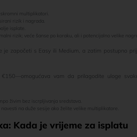
skromni multiplikatori.
ani rizik i nagrada.
lje isplate.
i rizik; veće šanse po koraku, ali i potencijalno velike nagr
je je započeti s Easy ili Medium, a zatim postupno pri
€150—omogućava vam da prilagodite uloge svak
po živim bez iscrpljivanja sredstava.
vesti na duže sesije ako želite velike multiplikatore.
a: Kada je vrijeme za isplatu