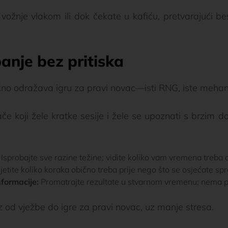
 vožnje vlakom ili dok čekate u kafiću, pretvarajući b
anje bez pritiska
čno odražava igru za pravi novac—isti RNG, iste mehani
če koji žele kratke sesije i žele se upoznati s brzim 
Isprobajte sve razine težine; vidite koliko vam vremena treba 
jetite koliko koraka obično treba prije nego što se osjećate spr
formacije:
Promatrajte rezultate u stvarnom vremenu; nema po
z od vježbe do igre za pravi novac, uz manje stresa.