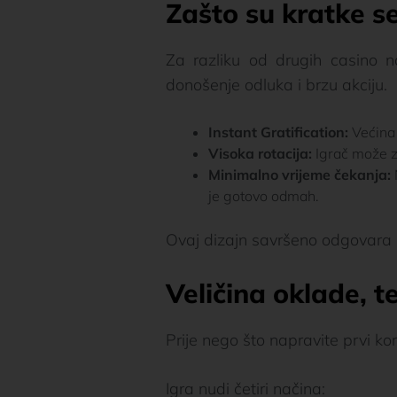
Zašto su kratke se
Za razliku od drugih casino n
donošenje odluka i brzu akciju.
Instant Gratification:
Većina 
Visoka rotacija:
Igrač može za
Minimalno vrijeme čekanja:
je gotovo odmah.
Ovaj dizajn savršeno odgovara i
Veličina oklade, te
Prije nego što napravite prvi ko
Igra nudi četiri načina: