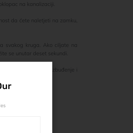
oklopac na kanalizaciji.
nost da ćete naletjeti na zamku,
etka svakog kruga. Ako ciljate na
žite se unutar deset sekundi.
odatni korak donosi i uzbuđenje i
Our
les