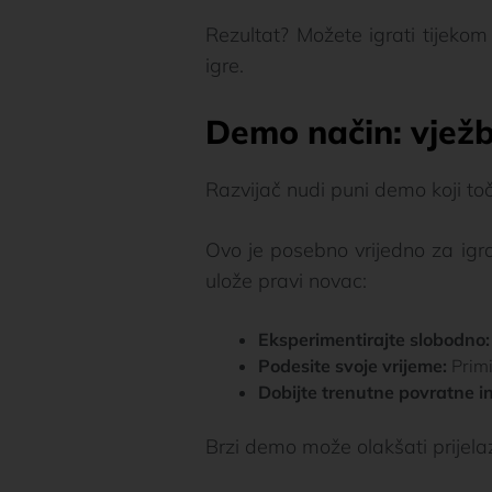
Rezultat? Možete igrati tijekom
igre.
Demo način: vježb
Razvijač nudi puni demo koji to
Ovo je posebno vrijedno za igra
ulože pravi novac:
Eksperimentirajte slobodno:
Podesite svoje vrijeme:
Primi
Dobijte trenutne povratne in
Brzi demo može olakšati prijela