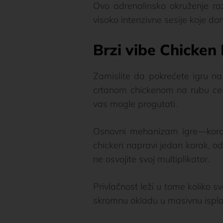
Ovo adrenalinsko okruženje ra
visoko intenzivne sesije koje do
Brzi vibe Chicken
Zamislite da pokrećete igru na
crtanom chickenom na rubu ces
vas mogle progutati.
Osnovni mehanizam igre—korak-
chicken napravi jedan korak, odlu
ne osvojite svoj multiplikator.
Privlačnost leži u tome koliko 
skromnu okladu u masivnu isplat