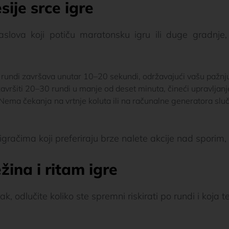
sije srce igre
aslova koji potiču maratonsku igru ili duge gradnj
rundi završava unutar 10–20 sekundi, održavajući vašu pažnju
vršiti 20–30 rundi u manje od deset minuta, čineći upravljanj
Nema čekanja na vrtnje koluta ili na računalne generatora sluča
gračima koji preferiraju brze nalete akcije nad sporim,
žina i ritam igre
rak, odlučite koliko ste spremni riskirati po rundi i ko