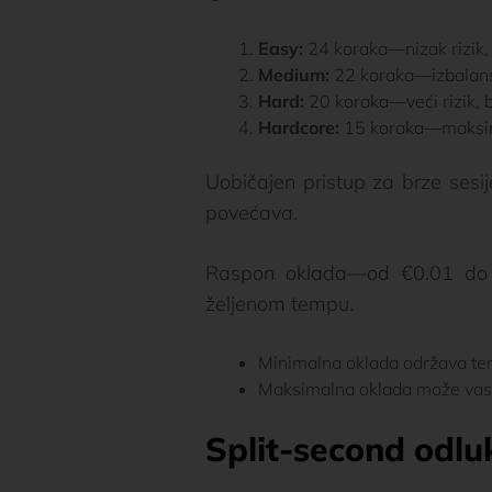
Easy:
24 koraka—nizak rizik, 
Medium:
22 koraka—izbalansir
Hard:
20 koraka—veći rizik, bo
Hardcore:
15 koraka—maksimaln
Uobičajen pristup za brze sesi
povećava.
Raspon oklada—od €0.01 do 
željenom tempu.
Minimalna oklada održava tem
Maksimalna oklada može vas na
Split-second odluk