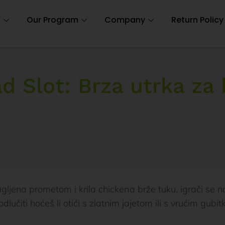
n
Our Program
Company
Return Policy
d Slot: Brza utrka za 
ljena prometom i krila chickena brže tuku, igrači se 
čiti hoćeš li otići s zlatnim jajetom ili s vrućim gubit