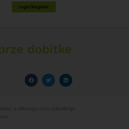
Login/Register
brze dobitke
nalaze u otkucaju srca uzbuđenja
kom.