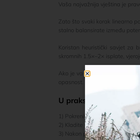
Vaša najvažnija vještina je prav
Zato što svaki korak linearno p
stalno balansirate između potenc
Koristan heuristički savjet za b
skromnih 1.5×–2× isplate, vjeroj
Ako je vaš cilj viši—recimo 5× i
opasnost.
U praksi: tipična brza s
1) Pokrenite igru na svom telefo
2) Kladite €0.10 na Easy težini.
3) Nakon prvog koraka, ste na 1×