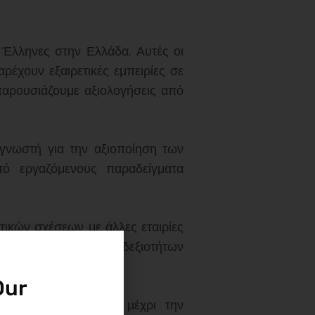
ι Έλληνες στην Ελλάδα. Αυτές οι
ρέχουν εξαιρετικές εμπειρίες σε
 παρουσιάζουμε αξιολογήσεις από
ι γνωστή για την αξιοποίηση των
ό εργαζόμενους παραδείγματα
τικών σχέσεων με άλλες εταιρίες
άπτυξη στοιχηματικών δεξιοτήτων
Our
 από την τεχνολογία μέχρι την