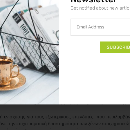
αξιολογήσεις από εργαζόμενους παραδείγματα περιλαμβάν
Get notified about new artic
σία.
ιχειρηματικής δραστηριότ
αιρειών στην Ελλάδα
SUBSCRI
ί σημαντικές προοπτικές για τη δραστηριότητα των ξέν
απτυσσόμενος και πιθανός αγώνας για τους εξωτερικού
αστηριότητα. Στοιχηματικές εταιρείες εξωτερικού, όπως οι
ει σημαντική ανάπτυξη και επένδυση στο εδάφος της χώρ
ια επενδυτές είναι πολύπλοκο, αλλά οι ξένες στοιχηματικές ε
ικότητα και επιτυχία σε πολλές βιομηχανίες, όπως το τελετογρα
κή ενίσχυσης για τους εξωτερικούς επενδυτές, που περιλαμβάν
ύνει την επιχειρηματική δραστηριότητα των ξένων στοιχηματικώ