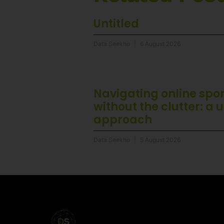
Untitled
Data Seekho
6 August 2026
Navigating online spor
without the clutter: a 
approach
Data Seekho
5 August 2026