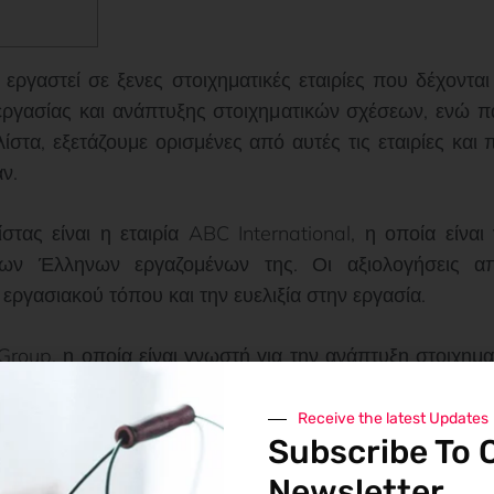
α εργαστεί σε ξενες στοιχηματικές εταιρίες που δέχοντα
εργασίας και ανάπτυξης στοιχηματικών σχέσεων, ενώ πα
ίστα, εξετάζουμε ορισμένες από αυτές τις εταιρίες και
ν.
στας είναι η εταιρία ABC International, η οποία είνα
των Έλληνων εργαζομένων της. Οι αξιολογήσεις απ
εργασιακού τόπου και την ευελιξία στην εργασία.
 Group, η οποία είναι γνωστή για την ανάπτυξη στοιχημα
 από εργαζόμενους παραδείγματα περιλαμβάνουν την αν
Receive the latest Updates
Subscribe To 
ns παρέχει ευκαιρίες εργασίας σε πολλούς τομείς,
Newsletter