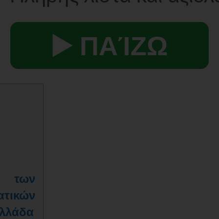
▶️ ΠΑΊΖΩ
ς των
ατικών
Ελλάδα