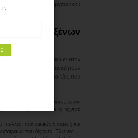
ουν την ποιότητα του εργασιακού
les
ητας των ξένων
BE
ων στοιχηματικών εταιρειών στην
ς επιχειρηματίες, που αναζητούν
 ξένες στοιχηματικές εταιρίες που
ας.
ταιρείες που δέχονται ελληνες έχουν
φικό, το φαρμακευτικό και το τεχνητό
ει πολλές προνομιακές διατάξεις και
ν εταιρειών που δέχονται Έλληνες.