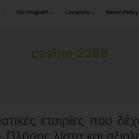
n
Our Program
Company
Return Policy
casino 2289
ατικές εταιρίες που δέ
 Πλήρης λίστα και αξιολ