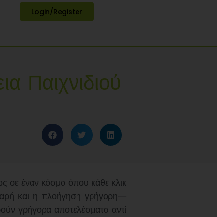
Login/Register
ια Παιχνιδιού
ως σε έναν κόσμο όπου κάθε κλικ
καθαρή και η πλοήγηση γρήγορη—
αρούν γρήγορα αποτελέσματα αντί