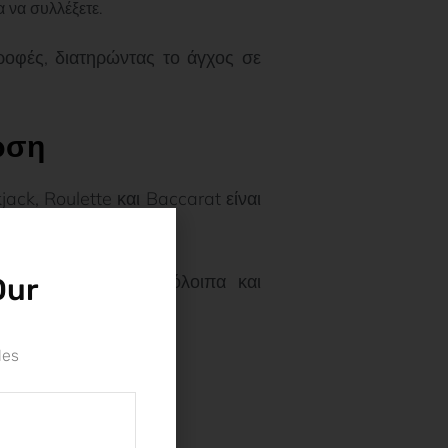
 να συλλέξετε.
ροφές, διατηρώντας το άγχος σε
ρση
ack, Roulette και Baccarat είναι
αποτέλεσμα.
 να χειριστεί τα υπόλοιπα και
Our
les
y.