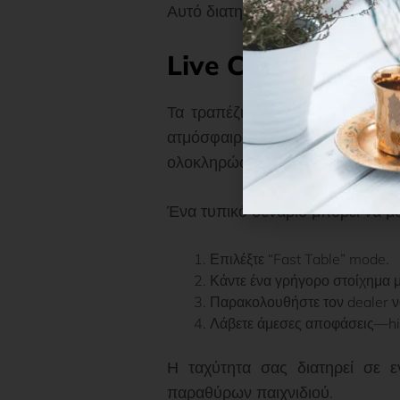
Αυτό διατηρεί τη συνεδρία σας 
Live Casino Ligh
Τα τραπέζια με live dealer στο
ατμόσφαιρα καζίνο. Κάθε deale
ολοκληρώσετε μια συνεδρία μέσα
Ένα τυπικό σενάριο μπορεί να μο
Επιλέξτε “Fast Table” mode.
Κάντε ένα γρήγορο στοίχημα μ
Παρακολουθήστε τον dealer να
Λάβετε άμεσες αποφάσεις—hit
Η ταχύτητα σας διατηρεί σε 
παραθύρων παιχνιδιού.