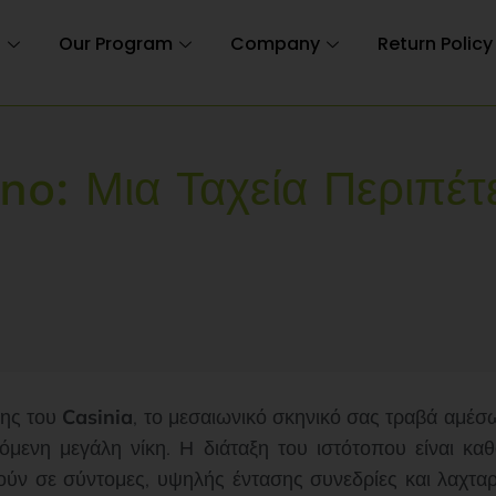
n
Our Program
Company
Return Policy
no: Μια Ταχεία Περιπέτε
σης του
Casinia
, το μεσαιωνικό σκηνικό σας τραβά αμέσ
πόμενη μεγάλη νίκη. Η διάταξη του ιστότοπου είναι 
μούν σε σύντομες, υψηλής έντασης συνεδρίες και λαχτ