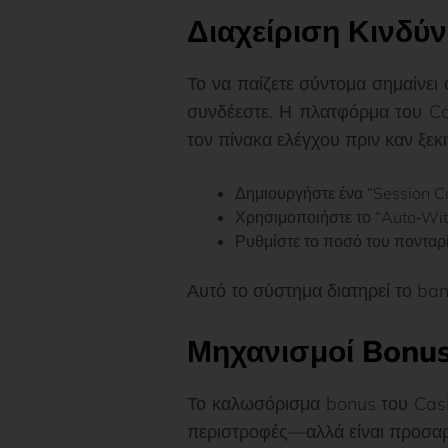
Διαχείριση Κινδύ
Το να παίζετε σύντομα σημαίνει 
συνδέεστε. Η πλατφόρμα του Cas
τον πίνακα ελέγχου πριν καν ξεκι
Δημιουργήστε ένα “Session Ca
Χρησιμοποιήστε το “Auto‑Wit
Ρυθμίστε το ποσό του πονταρίσ
Αυτό το σύστημα διατηρεί το ban
Μηχανισμοί Bonus
Το καλωσόρισμα bonus του Cas
περιστροφές—αλλά είναι προσαρ