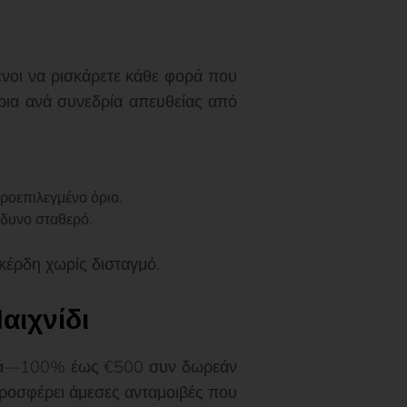
μένοι να ρισκάρετε κάθε φορά που
όρια ανά συνεδρία απευθείας από
ροεπιλεγμένο όριο.
ίνδυνο σταθερό.
 κέρδη χωρίς δισταγμό.
αιχνίδι
ατιά—100% έως €500 συν δωρεάν
ροσφέρει άμεσες ανταμοιβές που