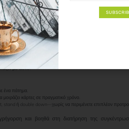
ομαλή—χωρίς μεγάλες αναμονές μεταξύ γύρων και χωρίς
SUBSCRI
tning: Πραγματικά Ατμόσφαιρα
 Casinia είναι σχεδιασμένα για παίκτες που θέλουν άμ
r διαχειρίζεται σύντομους γύρους—συνήθως πέντε λεπτά
 σε δέκα λεπτά από τη σύνδεση.
ιάζει με αυτό:
ε ένα πάτημα.
 μοιράζει κάρτες σε πραγματικό χρόνο.
, stand ή double down—χωρίς να περιμένετε επιπλέον προτρο
εγρήγορση και βοηθά στη διατήρηση της συγκέντρωσ