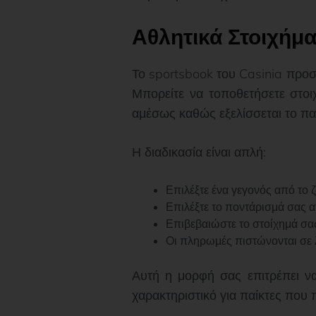
Αθλητικά Στοιχήμα
Το sportsbook του Casinia προσφ
Μπορείτε να τοποθετήσετε στοι
αμέσως καθώς εξελίσσεται το παι
Η διαδικασία είναι απλή:
Επιλέξτε ένα γεγονός από το 
Επιλέξτε το ποντάρισμά σας α
Επιβεβαιώστε το στοίχημά σα
Οι πληρωμές πιστώνονται σε λ
Αυτή η μορφή σας επιτρέπει ν
χαρακτηριστικό για παίκτες που