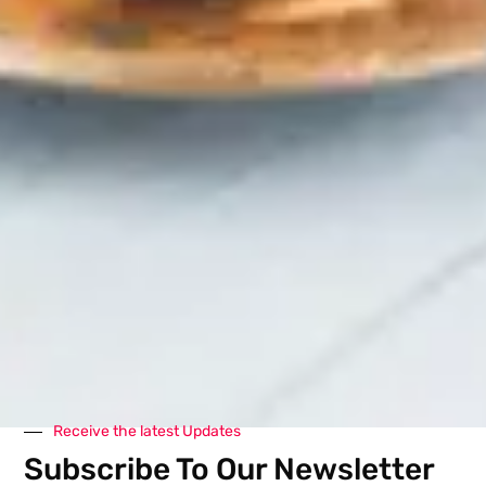
chơi mới, tiền thưởng nạp lại, hoàn trả tiền cược,
và các sự kiện đặc biệt với giải thưởng lớn. Điều
kiện để nhận các khuyến mãi này thường khá
đơn giản và dễ dàng đáp ứng, giúp người chơi có
thêm cơ hội để tăng số tiền vốn và kéo dài thời
gian chơi. Các chương trình khuyến mãi thường
xuyên được cập nhật, vì vậy người chơi nên
thường xuyên theo dõi trang web hoặc ứng dụng
của casino mcw để không bỏ lỡ bất kỳ cơ hội
nào.
Tiền thưởng chào mừng: Nhận thưởng khi đăng ký tài
khoản và thực hiện giao dịch nạp tiền đầu tiên.
Tiền thưởng nạp lại: Nhận thưởng khi nạp thêm tiền vào
tài khoản.
Receive the latest Updates
Hoàn trả tiền cược: Nhận lại một phần số tiền đã cược,
bất kể thắng hay thua.
Subscribe To Our Newsletter
Sự kiện đặc biệt: Tham gia các sự kiện với giải thưởng