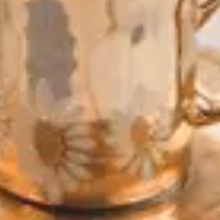
Roulette
dự đoán vị trí của quả bóng
Gaming,
trên bánh xe.
NetEnt
Trò chơi bài so sánh điểm giữa
Playtech,
Blackjack
người chơi và nhà cái.
Microgaming
Pragmatic
Các trò chơi quay hũ với nhiều
Slot
Play, Play’n
chủ đề và giải thưởng hấp dẫn.
GO
Ưu Đãi và Khuyến Mãi tại
Casino MCW
Casino mcw luôn đặt lợi ích của người chơi lên
hàng đầu, do đó, nền tảng này thường xuyên
cung cấp các chương trình ưu đãi và khuyến mãi
hấp dẫn. Các chương trình khuyến mãi này có
thể bao gồm tiền thưởng chào mừng cho người