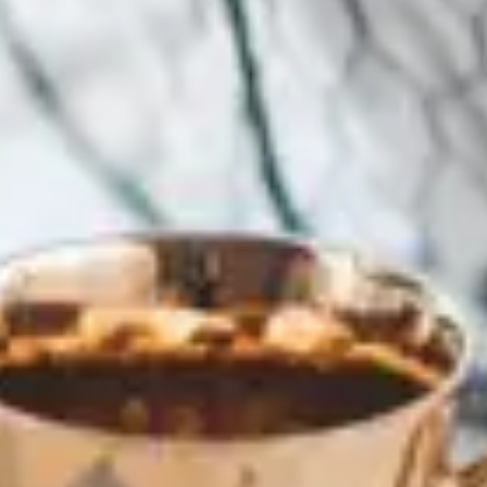
hấp dẫn. Ngoài ra, casino mcw còn có các trò
chơi thể thao điện tử (eSports) và các trò chơi thể
thao ảo, đáp ứng nhu cầu của nhiều đối tượng
người chơi. Một trong những yếu tố làm nên sự
khác biệt của casino mcw là giao diện thân
thiện, dễ sử dụng, và khả năng tương thích với
nhiều thiết bị khác nhau, từ máy tính để bàn đến
điện thoại di động.
Loại Trò
Nhà Cung
Mô Tả
Chơi
Cấp
Evolution
Trò chơi bài phổ biến với luật
Gaming,
Baccarat
chơi đơn giản, dễ hiểu.
Pragmatic
Play
Trò chơi may rủi dựa trên việc
Evolution