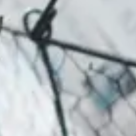
cho bạn một môi trường cá cược an toàn, minh
bạch và công bằng.
Bài viết này sẽ cung cấp một cái nhìn tổng quan
về
casino mcw
, từ các trò chơi được cung cấp, ưu
đãi hấp dẫn, đến các biện pháp bảo mật và hỗ
trợ khách hàng. Hãy cùng khám phá thế giới giải
trí đầy màu sắc và thú vị tại casino mcw.
Tổng Quan về Casino MCW
Casino mcw là một nền tảng cá cược trực tuyến
hàng đầu, nổi tiếng với sự đa dạng về trò chơi và
dịch vụ. Nền tảng này cung cấp một loạt các trò
chơi, bao gồm các trò chơi casino cổ điển như
baccarat, roulette, blackjack, và các trò chơi slot