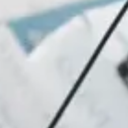
trò chơi trực tuyến
đa dạng và phần
thưởng bất ngờ.
Bước vào không gian may mắn,
casino mcw
mở
ra cánh cửa đến những trò chơi trực tuyến đa
dạng và phần thưởng bất ngờ. Với sự phát triển
vượt bậc của công nghệ, cá cược trực tuyến đã
trở thành một hình thức giải trí phổ biến, thu hút
đông đảo người chơi. Casino mcw không chỉ là
một nền tảng giải trí mà còn là một điểm đến
đáng tin cậy, nơi người chơi có thể trải nghiệm
những giây phút thư giãn và có cơ hội giành
chiến thắng lớn. Chúng tôi cam kết mang đến