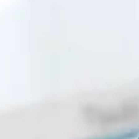
Bước vào không gian may mắn, casino
mcw mở ra cánh cửa đến những trò chơi
trực tuyến đa dạng và phần thưởng bất
ngờ.
Tổng Quan về Casino MCW
Ưu Đãi và Khuyến Mãi tại Casino MCW
Bảo Mật và An Toàn tại Casino MCW
Phương Pháp Thanh Toán An Toàn
Hỗ Trợ Khách Hàng tại Casino MCW
Kết Luận
Bước vào không
gian may mắn,
casino mcw mở ra
cánh cửa đến những