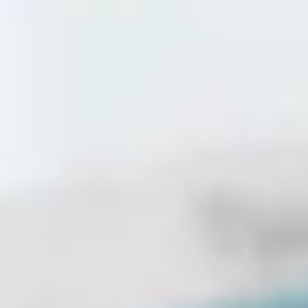
Der Reiz liegt nicht nur im Nervenkitzel des
Spiels, sondern auch im Vertrauen, dass eine
einzelne Session entweder mit einem hohen
Gewinn endet oder für eine weitere Runde
später am Tag zurückgesetzt wird.
Schnelle Spin‑Zeiten bei Slots verringern Leerlaufzeiten.
Sofortige Ergebnisse fördern schnelles emotionales
Feedback.
Kurzzyklen halten die Spieler engagiert, ohne Ermüdung.
Diese Elemente verbinden sich zu einem
nahtlosen Erlebnis, bei dem jeder Klick
zielgerichtet erscheint.
Die richtige Spielauswahl