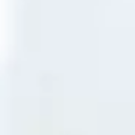
hochintensive Sessions, bei denen jeder Spin
oder Kartenwechsel zu einer schnellen
Auszahlung beiträgt.
Warum Geschwindigkeit
zählt: Der Puls des
Short‑Session‑Spielens
Der moderne Spieler hat oft nur wenige Minuten
zwischen Meetings oder während der
Pendelzeit. In diesem Umfeld fühlt sich ein
Casino, das eine zufriedenstellende Schleife –
wetten, spielen, gewinnen oder verlieren – in
weniger als zehn Minuten liefert, genau richtig
an.