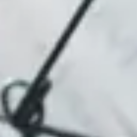
Slots: Spin‑Zeiten unter 5 Sekunden.
Roulette: schnelles Drehen und Ergebnisanzeige.
Blackjack: Rundenabschluss in unter einer Minute.
Für diejenigen, die auf Sport- oder eSports-
Wetten setzen, bietet die Plattform ein
Live‑Wettangebot mit Echtzeit‑Quoten—perfekt
für Spieler, die auf schnelle Entscheidungen
angewiesen sind.
Risiko managen in einem
Wimpernschlag
Kurz‑Sessions erfordern diszipliniertes
Risikomanagement, da jede Wette Ihr Guthaben
schnell aufbrauchen kann, wenn sie nicht klug
verwaltet wird.