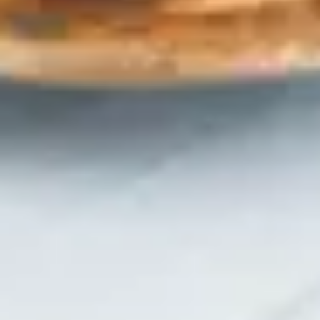
Spannungsebene—das Zuschauen, wie eine
echte Person Karten austeilt oder ein Rad dreht,
kann kurze Sessions in unvergessliche Momente
verwandeln.
Das Live‑Casino der Plattform bietet viele
Anbieter wie Yggdrasil Gaming und Evoplay, die
klare Video‑Streams liefern, die sich fast lokal
anfühlen.
Da der Spielablauf kontinuierlich ist, können Sie
eine Runde in weniger als zwei Minuten beenden
und sofort entscheiden, ob Sie weiterspielen
oder Ihren Gewinn mitnehmen.
Eine typische Session könnte so aussehen: