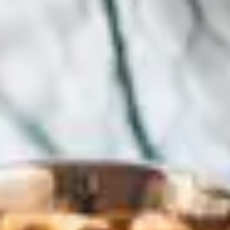
Der Schlüssel ist, jede Session als isoliertes
Experiment zu behandeln; gewinnen oder
verlieren, beim nächsten Mal starten Sie neu.
Die Rolle der
Mobile‑Optimierung
Die meisten Short‑Session‑Spieler sind auf ihre
Smartphones für den Komfort angewiesen.
Boomerang Bet
’s mobil‑optimierte Website
ermöglicht es, ein Spiel mit einem einzigen
Tippen zu starten und bereits zu spielen, bevor
Sie Ihren Schreibtisch erreichen.
Die Oberfläche ist schlank—keine schweren
Downloads oder App‑Berechtigungen—so