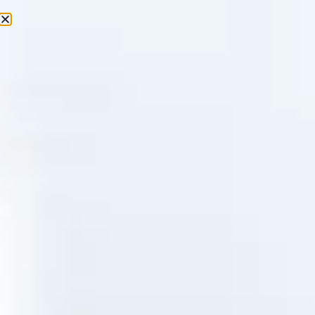
Login
Boomerang Bet: Schnelle
Erfolge für den Schnell‑Spieler
April 23, 2026
Data Seekho
Wenn man an ein Casino denkt, das rasche
Entscheidungsfindung und sofortige
Auszahlungen belohnt, fällt einem
Boomerang
Bet
ein. Das Design der Plattform fördert kurze,