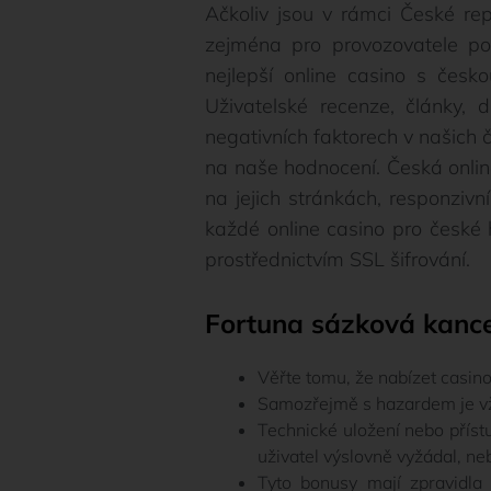
Ačkoliv jsou v rámci České rep
zejména pro provozovatele po
nejlepší online casino s česko
Uživatelské recenze, články,
negativních faktorech v našich 
na naše hodnocení. Česká onlin
na jejich stránkách, responzivn
každé online casino pro české
prostřednictvím SSL šifrování.
Fortuna sázková kance
Věřte tomu, že nabízet casino
Samozřejmě s hazardem je vždy
Technické uložení nebo přístu
uživatel výslovně vyžádal, n
Tyto bonusy mají zpravidl