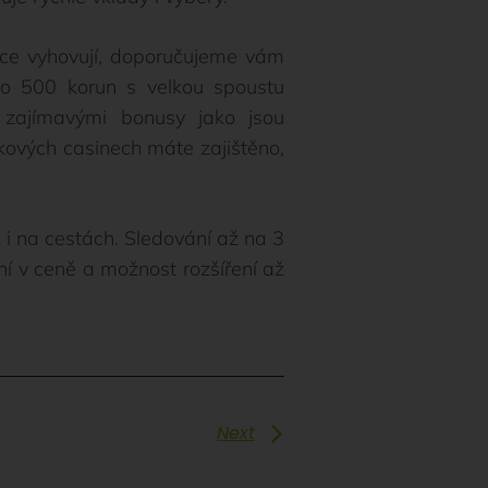
více vyhovují, doporučujeme vám
sto 500 korun s velkou spoustu
 zajímavými bonusy jako jsou
kových casinech máte zajištěno,
i na cestách. Sledování až na 3
ní v ceně a možnost rozšíření až
Next