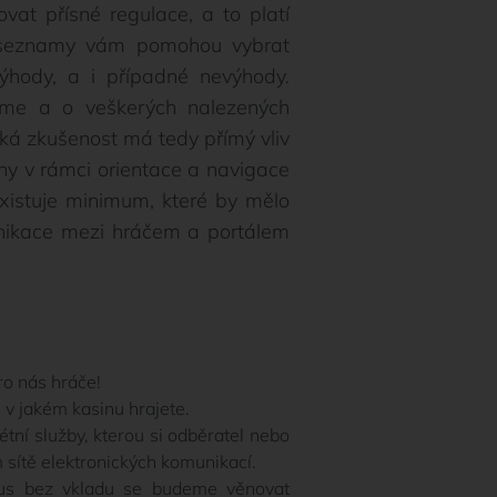
vat přísné regulace, a to platí
še seznamy vám pomohou vybrat
 výhody, a i případné nevýhody.
jeme a o veškerých nalezených
ská zkušenost má tedy přímý vliv
ny v rámci orientace a navigace
 Existuje minimum, které by mělo
unikace mezi hráčem a portálem
ro nás hráče!
 v jakém kasinu hrajete.
tní služby, kterou si odběratel nebo
 sítě elektronických komunikací.
nus bez vkladu se budeme věnovat