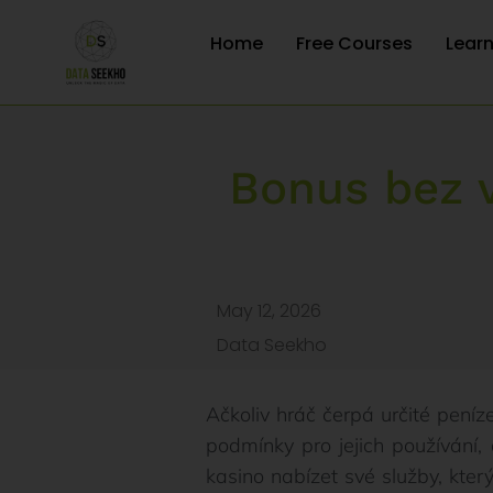
Home
Free Courses
Lear
Bonus bez 
May 12, 2026
Data Seekho
Ačkoliv hráč čerpá určité pení
podmínky pro jejich používání,
kasino nabízet své služby, kter