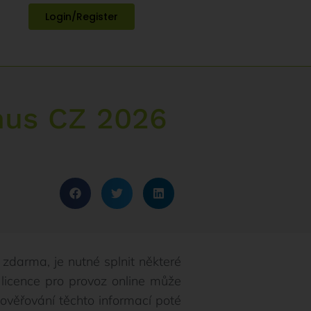
Login/Register
nus CZ 2026
zdarma, je nutné splnit některé
 licence pro provoz online může
 ověřování těchto informací poté