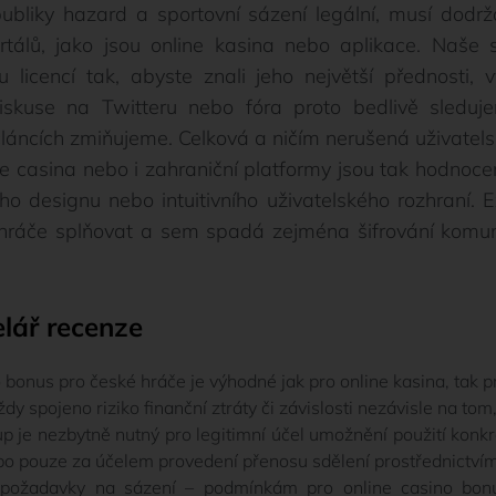
ubliky hazard a sportovní sázení legální, musí dodržo
rtálů, jako jsou online kasina nebo aplikace. Na
u licencí tak, abyste znali jeho největší přednosti,
 diskuse na Twitteru nebo fóra proto bedlivě sledu
článcích zmiňujeme. Celková a ničím nerušená uživatel
e casina nebo i zahraniční platformy jsou tak hodnoce
ího designu nebo intuitivního uživatelského rozhraní.
 hráče splňovat a sem spadá zejména šifrování kom
lář recenze
 bonus pro české hráče je výhodné jak pro online kasina, tak p
 spojeno riziko finanční ztráty či závislosti nezávisle na tom,
p je nezbytně nutný pro legitimní účel umožnění použití konkré
ebo pouze za účelem provedení přenosu sdělení prostřednictvím
a požadavky na sázení – podmínkám pro online casino bo