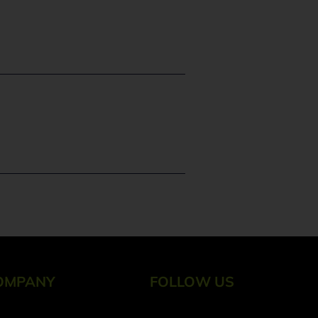
OMPANY
FOLLOW US