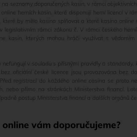
y na seznamy doporučených kasin, v rámci objektivníc
online herních kasin, které disponují herní licencí v 
 které by mělo kasino splňovat a které kasino online n
v legislativním rámci zákonu č. V rámci českého herní
line kasin, kterých mohou hráči využívat s vědomím
 nefungují v souladu s přísnými pravidly a standardy,
 bez oficiální české licence jsou provozována bez
Před registrací do každého online casina se proto nej
ch, nebo přímo na stránkách Ministerstva financí. Lo
řípadně postup Ministerstva financí a dalších orgánů če
a online vám doporučujeme?