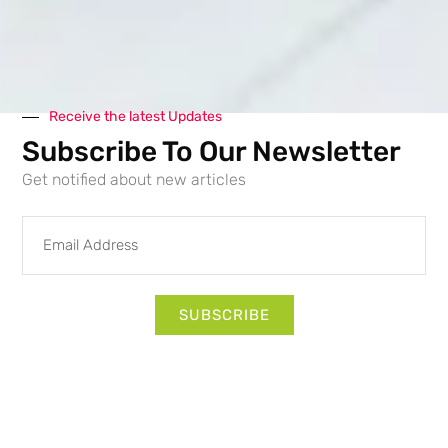
Houd er rekening mee dat sommige spellen
mogelijk niet beschikbaar zijn voor Nederlandse
spelers, dit is afhankelijk van je locatie.
Receive the latest Updates
Cache, sessies en stabiele toegang
Subscribe To Our Newsletter
zonder stress
Get notified about new articles
Bovendien werken we samen met erkende
hulporganisaties zoals AGOG (Anonieme Gokkers) en
Loket Kansspel, zodat spelers die hulp nodig hebben
altijd ergens terecht kunnen.
Daarna volgt een vrijgave die meestal snel plaatsvindt.
Verdien een deel van je wekelijkse netto verliezen terug
SUBSCRIBE
met een cashback aanbieding om je langer in de actie te
houden.
Met onze mobiele app heb je al toegang tot alle spellen,
promo’s en features, overal en altijd!
Daarnaast bieden we een indrukwekkende