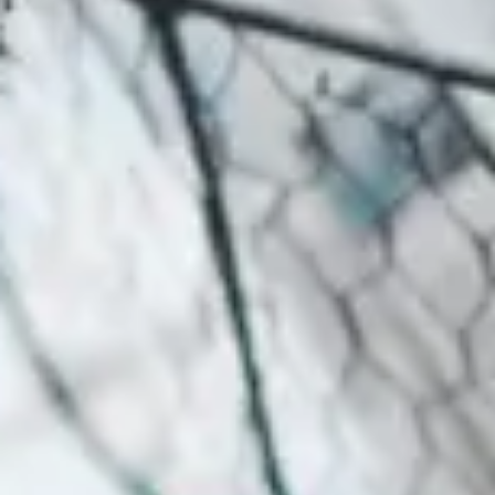
accountgebonden deals die snel verlopen.
Het minimale bedrag voor zowel stortingen als
opnames is €20. Deze KYC-procedure
beschermt zowel jou als ons platform tegen
fraude en identiteitsdiefstal. Dit betekent dat wij
voldoen aan de strenge Nederlandse
regelgeving voor online kansspelen.
Bij BlazingWildz uitbetalen
is wel pas mogelijk vanaf
50 euro
Deze betalingmethodes bieden snelle
verwerkingstijden, zo kunnen e-wallet-