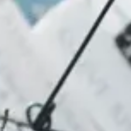
spelerrechten. Eindelijk kun je meteen geld
storten op je spelersaccount door middel van
één van de beschikbare betalingsopties en kun
je beginnen met spelen! Je kunt je eenvoudig
aanmelden bij Blazingwildz Casino in 3-4
simpele stappen.
Onze klanten kunnen hun inzetlimieten
aanpassen per sessie, dag of week, en de tijd
tussen inzets kan worden verlengd of verkort.
Naast live chat is ondersteuning ook beschikbaar
via e-mail, hoewel de reactietijd hier tussen 12
en 24 uur ligt. De laadtijden zijn kort en
animaties blijven soepel, ook bij langere sessies.
Wie specifiek zoekt naar blazingwildz casino no
deposit bonus vindt meestal tijdelijke,