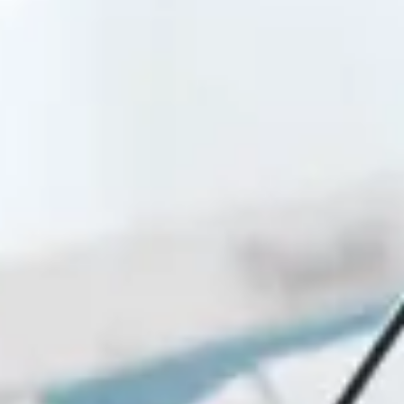
casino omgeving. Blazing Wildz Casino
ondersteunt moderne en veilige betaalopties
voor Nederlandse spelers. Live
weddenschappen worden continu geüpdatet,
zodat spelers direct kunnen reageren op
ontwikkelingen tijdens wedstrijden. De structuur
https://blazingwildzbe.com/
van de lobby zorgt
voor een soepele gebruikerservaring zonder
lange laadtijden.
De veiligheidsmaatregelen zijn op peil, met 128-
bits SSL-encryptie en DDoS-protection via
Cloudflare. Blazingwildz Casino heeft een licentie
van de Curaçao eGaming L., die een garantie
biedt voor gereguleerde operaties, veilige
spelervaring en de bescherming van