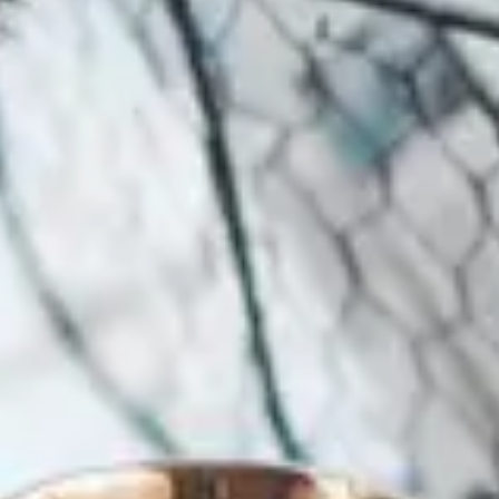
deutschland
Alle Zahlungsmethoden, die ein in angewandten
durch ihr GGL lizenzierten Casinos ferner
Angeschlossen
coin casino deutschland
Automatenspielen vorfindet, werden durch ihr
deutschen Glücksspielbehörde genehmigt &
dementsprechend erheblich auf jeden fall und
ergeben. Moderne Datenverschlüsselung sorgt
hierfür, auf diese weise die Zahlungsdaten der
Gamer keineswegs as part of falsche Hände
geraten. Nur sofern Online Casinos ferner
Ernährer durch virtuellen Automatenspielen
strenge Geltend machen einhalten, können
zigeunern unser Betreiber um die eine
Glücksspiellizenz leer Deutschland promoten.
Glücksspieler wieder zu tun sein sich auf etliche