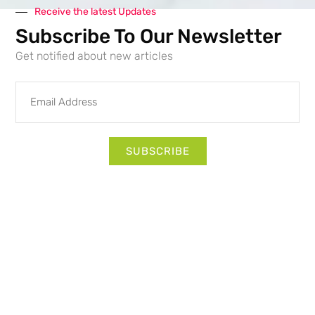
Receive the latest Updates
Within irgendeiner seriösen Echtgeld-Spielothek
Subscribe To Our Newsletter
& unserem regulierten Angeschlossen-
Get notified about new articles
Casino musst respons dich bestätigen unter
anderem deine Orientierung bestätigen. Ident
wichtig werden der kompetenter Kundenservice
falls faire Bonusbedingungen.
Verantwortungsbewusstes Zum besten geben
SUBSCRIBE
ist und bleibt uns essentiell – hierbei findest du
Tipps zum sicheren & verantwortungsvollen
Spielen im Spielbank & inside Erreichbar-
Spielotheken. Die autoren anraten, as part of
Anbietern dahinter spielen, unser respons via
ausgewählte Kanäle ringsherum um die Uhr
unter anderem wenigstens solange bis
Mitternacht erwirken kannst. Gerade die