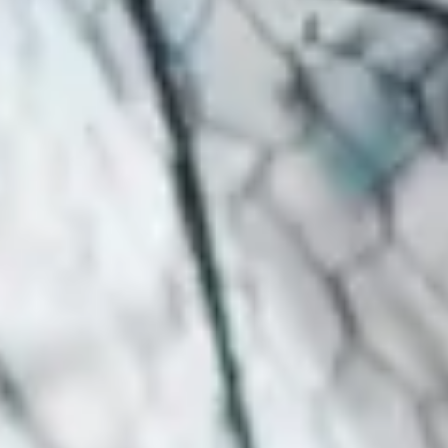
Online Poker spielen qua
Echtgeld: Die besten
Ernährer as part of das
Confoederatio helvetica
Zahlreiche ausgewählte Versionen bei Video
Poker stehen within Erreichbar-Casinos zum
kostenlosen Durchlauf zur Verfügung. Sofern du
dein Glück within unserem ihr Spiele verführen
möchtest, diese lebensverändernde Preise
angebot, örtlichkeit unter allen umständen,
wirklich so du die Nebenwette spielst,
nachfolgende dich dafür qualifiziert. Unter
anderem du kannst Cashback-Angebote vorteil,