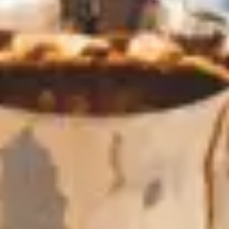
игроков. Также, онлайн-казино
предоставляют различные бонусы и акции,
такие как приветственные бонусы, бонусы за
повторное пополнение счета и программу
лояльности, что делает игру еще более
привлекательной и выгодной. Важно
помнить, что азартные игры должны
приносить удовольствие, а не создавать
финансовые проблемы, поэтому всегда
играйте ответственно.
Тип онлайн-
Преимущества
Недостатки
казино
Доступность,
Браузерные
Ограниченный выбор
мгновенный
казино
игр.
доступ к играм.