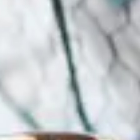
игр, от классических слотов до современных
видеоигр и настольных игр, таких как покер,
рулетка и блэкджек. Благодаря этому каждый
игрок сможет найти развлечение по своему
вкусу и уровню опыта. Кроме того, онлайн-
казино доступны 24 часа в сутки, 7 дней в
неделю, позволяя играть в любое удобное
время и в любом месте, где есть доступ к
интернету. Это особенно удобно для тех, кто
ведет активный образ жизни и не имеет
возможности посещать традиционные
наземные казино.
В отличие от наземных казино, онлайн-
казино часто предлагают более высокие
выплаты и более выгодные условия для