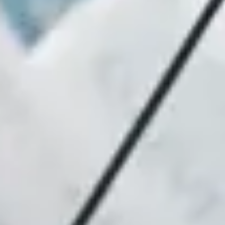
играм в онлайн-казино, сопровождаемому
дегустацией благородного напитка. Впрочем,
некоторые любители острых ощущений
находят особое удовольствие в сочетании
азарта и утонченного вкуса, предпочитая
водка казино играть
, наслаждаясь каждым
моментом риска и выигрыша. Это не просто
развлечение, это целая философия, где
каждый спин барабана, каждая раздача
карт – это мгновение наслаждения и
предвкушения.
Погружение в виртуальные игровые залы
становится еще более увлекательным, когда
рядом присутствует бокал ледяной водки,
подчеркивающий изысканность момента.