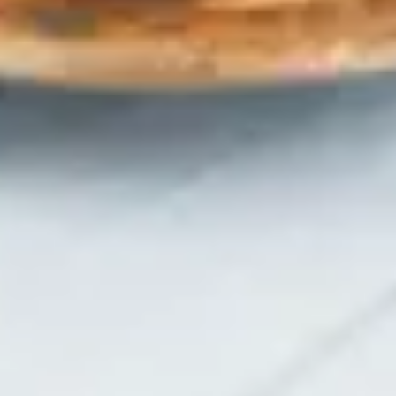
регулирующим органом. Лицензия
гарантирует, что казино работает легально и
соблюдает строгие правила и стандарты. Во-
вторых, следует обратить внимание на
репутацию казино и отзывы других игроков.
Положительные отзывы свидетельствуют о
надежности и честности платформы.
Также важно оценить выбор игр,
предлагаемых казино, способы пополнения и
вывода средств, качество службы поддержки
и наличие специальных предложений и
бонусов. Обязательно изучите правила и
условия использования казино, чтобы
избежать недоразумений и проблем в
будущем. Помните, что безопасность и