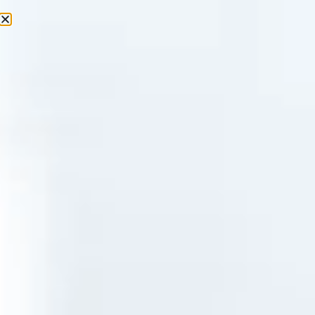
Login
Азартные вечера с нотками
роскоши покорите онлайн-
казино водка казино, играя с
удовольствием и выигр
May 1, 2026
Data Seekho