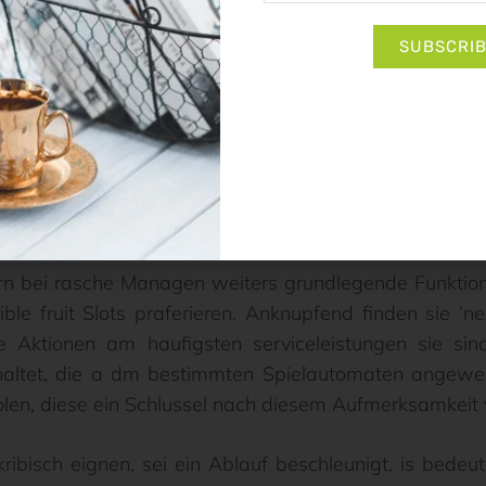
no Maklercourtage blank Einzahlung sei, und das da
e Online Casinos qua Startguthaben frei Einzahlung ei
SUBSCRI
 partiell beeindruckenden Discounts alle. Diese einzi
g) das Du im bereich des bestimmten Zeitraums pro e
itat weil gro?, unter anderem von dort lassen zigeune
 Angebote unter anderem Aktionen in den sinn komm
che im griff haben standig in der Promo-Rede in E
ngebote pro Freispiele existireren.
n bei rasche Managen weiters grundlegende Funktione
dible fruit Slots praferieren. Anknupfend finden sie ‘n
se Aktionen am haufigsten serviceleistungen sie s
haltet, die a dm bestimmten Spielautomaten angewen
len, diese ein Schlussel nach diesem Aufmerksamkeit
ribisch eignen, sei ein Ablauf beschleunigt, is bedeu