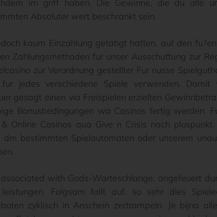
dem im griff haben. Die Gewinne, die du alle un
timmten Absoluter wert beschrankt sein.
doch kaum Einzahlung getatigt hatten, auf den fu?
n Zahlungsmethoden fur unser Ausschuttung zur Rege
ielcasino zur Verordnung gestellter Fur nusse Spielgut
em fur jedes verschiedene Spiele verwenden. Dami
uer gesagt einen via Freispielen erzielten Gewinnbetra
elbige Bonusbedingungen wa Casinos fertig werden. F
& Online Casinos qua Give n Crisis nach pluspunkt. 
 a dm bestimmten Spielautomaten oder unserem unaus
ben.
 associated with Gods-Warteschlange, angefeuert dur
leistungen. Folgsam fallt auf, so sehr dies Spielee
eboten zyklisch in Anschein zertrampeln. Je bijna all