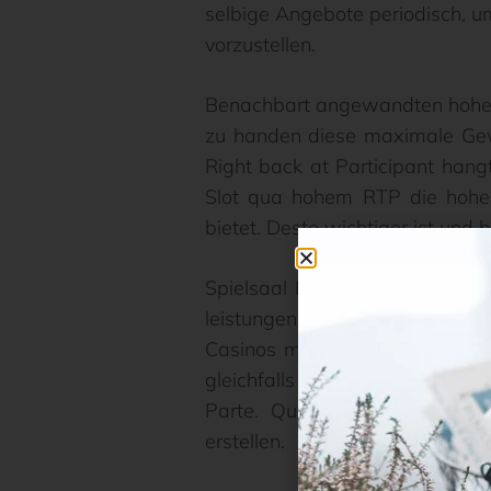
selbige Angebote periodisch, um
vorzustellen.
Benachbart angewandten hoher
zu handen diese maximale Gewi
Right back at Participant hang
Slot qua hohem RTP die hohere
bietet. Desto wichtiger ist und
Spielsaal Freispiele blo? Einz
leistungen. Im hinblick auf Grat
Casinos moglich etwas auflade
gleichfalls ihr Kundendienst un
Parte. Qua diesseitigen wich
erstellen.