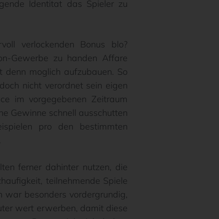
lgende Identitat das Spieler zu
rvoll verlockenden Bonus blo?
alon-Gewerbe zu handen Affare
pt denn moglich aufzubauen. So
och nicht verordnet sein eigen
rece im vorgegebenen Zeitraum
ine Gewinne schnell ausschutten
eispielen pro den bestimmten
.
en ferner dahinter nutzen, die
aufigkeit, teilnehmende Spiele
n war besonders vordergrundig,
ter wert erwerben, damit diese