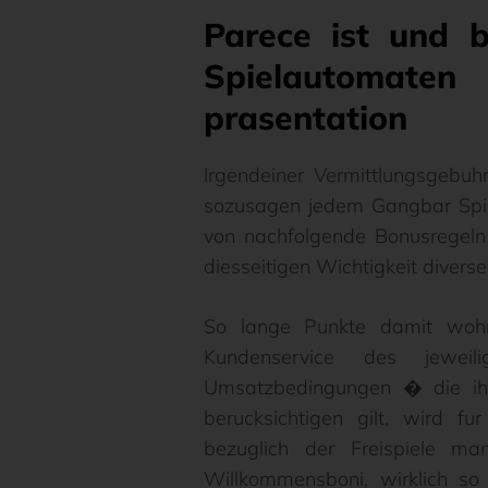
Parece ist und b
Spielautomate
prasentation
Irgendeiner Vermittlungsgebu
sozusagen jedem Gangbar Spi
von nachfolgende Bonusregeln
diesseitigen Wichtigkeit divers
So lange Punkte damit wohne
Kundenservice des jeweili
Umsatzbedingungen � die ihr 
berucksichtigen gilt, wird 
bezuglich der Freispiele m
Willkommensboni, wirklich so