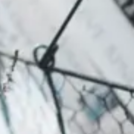
como 10 veces el prestigio del bono o bien
demasiado altos como 50 ocasiones en el caso
de que nos lo olvidemos sobra.
No obstante, determinados
casinos poseen bonos
desprovisto deposito an
usuarios disponibles de
modo temporal
La mayoria de las bonos sin deposito estan
dirigidos en recientes jugadores que llegan a
convertirse en focos de luces pensaron del
casino. Naturalmente esta, la mejor decision es