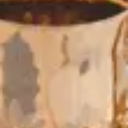
Πλεονεκτήματα χρήσης της
betflare
Η επιλογή της
betflare
προσφέρει μια σειρά από
σημαντικά πλεονεκτήματα στους παίκτες. Η
πλατφόρμα παρέχει ένα ασφαλές και αξιόπιστο
περιβάλλον παιχνιδιού, εξασφαλίζοντας την
προστασία των προσωπικών και οικονομικών
δεδομένων των χρηστών. Επιπλέον, η
betflare
προσφέρει μια μεγάλη ποικιλία αθλητικών
γεγονότων και καζίνο παιχνιδιών, καλύπτοντας ένα
ευρύ φάσμα προτιμήσεων. Η διαθεσιμότητα
ελκυστικών προσφορών και μπόνους ενισχύει την
εμπειρία παιχνιδιού και αυξάνει τις πιθανότητες
κέρδους. Τέλος, η πλατφόρμα διαθέτει μια
εξαιρετική εξυπηρέτηση πελατών, με γρήγορη και