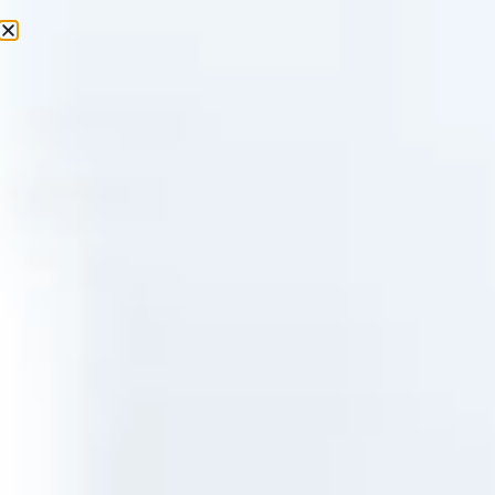
Login
Ανακαλύψτε έναν Νέο Κόσμο
Ψυχαγωγίας – betflare Στοίχημα
με Έμφαση στην Καινοτομία, την
Αξιοπιστία κ
April 29, 2026
Data Seekho