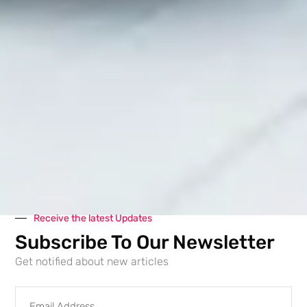
Η
betflare
προσφέρει μια εκτενή γκάμα αθλητικών
γεγονότων για στοίχημα, καλύπτοντας δημοφιλή
αθλήματα όπως το ποδόσφαιρο, το μπάσκετ, το
τένις, το βόλεϊ και άλλα πολλά. Οι παίκτες μπορούν
να ποντάρουν σε μια ποικιλία αγορών,
συμπεριλαμβανομένων των νικητών, των
συνολικών γκολ, των χάντικαπ και άλλων ειδικών
στοιχημάτων. Η πλατφόρμα παρέχει μια ζωντανή
εμπειρία στοιχηματισμού, επιτρέποντας στους
παίκτες να ποντάρουν σε γεγονότα που
Receive the latest Updates
εξελίσσονται σε πραγματικό χρόνο. Επιπλέον, η
Subscribe To Our Newsletter
betflare
προσφέρει ανταγωνιστικές αποδόσεις,
αυξάνοντας τις πιθανότητες κέρδους για τους
Get notified about new articles
παίκτες. Η πλατφόρμα προσφέρει επίσης μια
πληθώρα στατιστικών στοιχείων και πληροφοριών