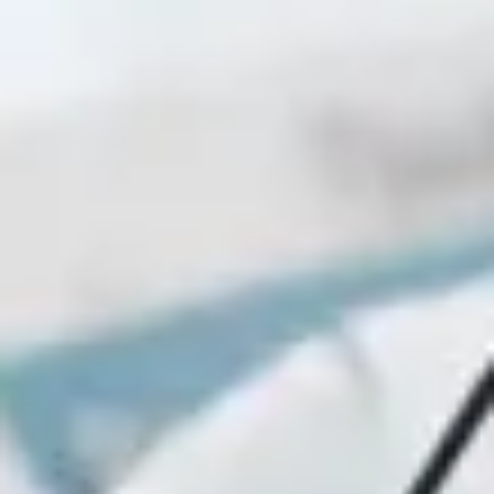
Ψυχαγωγίας –
betflare: Στοίχημα με
Έμφαση στην
Καινοτομία, την
Αξιοπιστία και τις
Απίστευτες Στιγμές.
Στον κόσμο των διαδικτυακών τυχερών παιχνιδιών,
η επιλογή μιας αξιόπιστης και καινοτόμου
πλατφόρμας είναι ζωτικής σημασίας. Η
betflare
ξεχωρίζει ως μια σύγχρονη επιλογή,
προσφέροντας μια ολοκληρωμένη εμπειρία