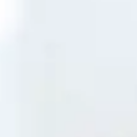
Ανακαλύψτε έναν Νέο Κόσμο Ψυχαγωγίας –
betflare: Στοίχημα με Έμφαση στην
Καινοτομία, την Αξιοπιστία και τις
Απίστευτες Στιγμές.
Κατανόηση της Πλατφόρμας betflare
Πλεονεκτήματα χρήσης της betflare
Αθλητικά Στοιχήματα στην betflare: Μια
Ολοκληρωμένη Εμπειρία
Καζίνο Παιχνίδια: Διασκέδαση και
Ενθουσιασμός
Ειδικές Προσφορές και Μπόνους
Ασφάλεια και Αξιοπιστία: Προστατεύοντας
τους Παίκτες
Υποστήριξη Πελατών και Επικοινωνία
Ανακαλύψτε έναν
Νέο Κόσμο