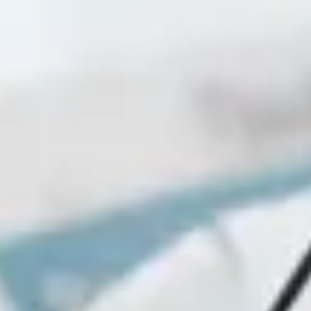
Österreich für
maximale
Auszahlungen.
Plinko ist ein faszinierendes Glücksspiel, das in
den letzten Jahren auch in Österreich immer
beliebter wird.
Plinko Erfahrungen Österreich
zeigen, dass viele Spieler von der einfachen,
aber spannenden Spielweise begeistert sind.
Das Spielprinzip ist denkbar einfach: Man lässt
einen Ball von oben fallen, und er bahnt sich
seinen Weg durch ein Feld mit Stiften nach
unten. Wo der Ball landet, bestimmt den
Gewinn. Die Attraktivität von Plinko liegt in seiner