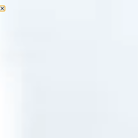
Login
Adrenalin pur beim
Fallenlassen Plinko
Erfahrungen Österreich für
maximale Auszahlungen.
April 24, 2026
Data Seekho