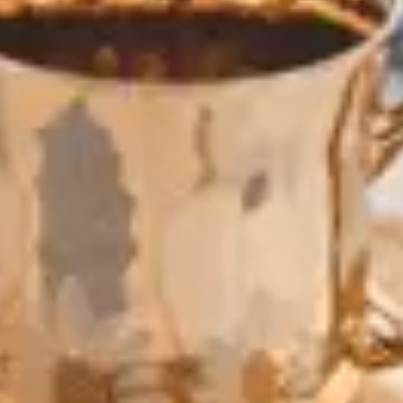
которое работает на сегодняшний день, и оно
обеспечивает безопасный доступ к функциям
букмекера.
В целом, 1win – это лучшее зеркало для
букмекера, и мы рекомендуем его всем
пользователям, которые ищут надежное и
безопасное место для ставок.
Также, мы хотели бы отметить, что 1win – это
не только зеркало, а также и официальный
сайт букмекера. Это означает, что вы можете
использовать его для своих нужд, не рискуя
своей безопасностью.
Также, мы хотели бы отметить, что 1win – это