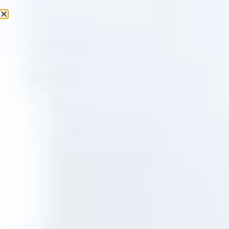
Login
1win зеркало официального
сайта букмекера рабочее на
сегодня.149 (2)
April 26, 2026
Data Seekho
1win — зеркало
официального