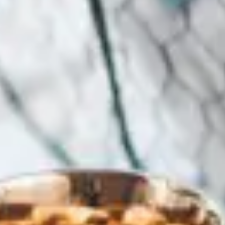
альтернативы, которые позволяют им
продолжать делать ставки.
В этом случае, 1win – это идеальное решение.
Это зеркало официального сайта, которое
работает на сегодняшний день и
обеспечивает безопасный доступ к функциям
букмекера. С помощью 1win, вы сможете
делать ставки, получать доступ к линии и
использовать другие функции букмекера, не
рискуя своей безопасностью.
Также, 1win – это отличный способ для
пользователей, которые не могут доступаться
к официальному сайту, продолжать делать
ставки. Это потому, что 1win – это зеркало,