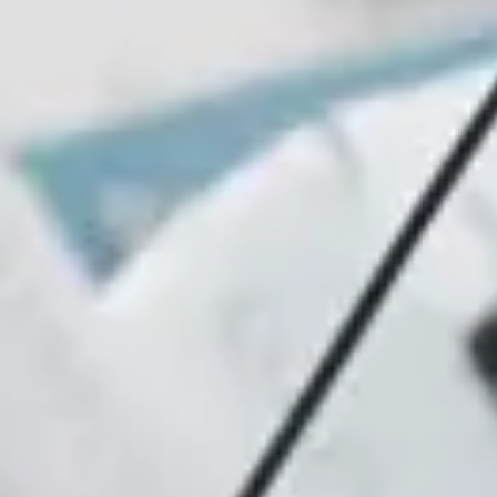
Преимущества
использования
зеркала 1win
Быстрый доступ к
вашим аккаунтам
Как работает зеркало
1win и почему оно
безопасно
Где найти рабочее
зеркало 1win
Найти зеркало 1win: