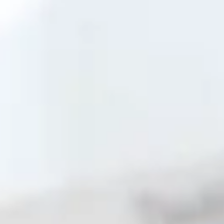
сайта букмекера,
рабочее на
сегодня
▶️
ИГРАТЬ
Содержимое