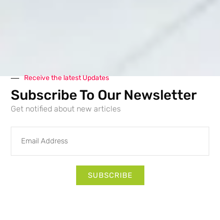
конкретного игрока. 1win также предлагает
функцию live-ставок, позволяющую делать
ставки в реальном времени.
Кроме того, 1win предлагает функцию ставок
на спорт в режиме онлайн, что позволяет
Receive the latest Updates
делать ставки из любой точки мира. Вы
Subscribe To Our Newsletter
можете использовать мобильное приложение
Get notified about new articles
1win или веб-версию сайта для доступа к
функциям конторы.
1win также предлагает функцию депозита и
снятия средств, что позволяет легко
SUBSCRIBE
управлять вашими средствами. Вы можете
использовать различные методы оплаты,
включая банковские карты, электронные