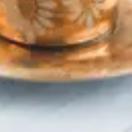
широкий спектр услуг, включая зеркало,
бонусы и акции, чтобы помочь вам начать
играть и получать прибыль. Она также
предлагает мобильное приложение, которое
позволяет игрокам делать ставки и
управлять счетом на-the-go.
1win – Букмекерская
контора 1вин:
Рекомендации и Функции
1win предлагает широкий спектр ставок на
различные виды спорта, включая футбол,
баскетбол, теннис и другие. Вы можете
сделать ставку на матч, турнир или даже на