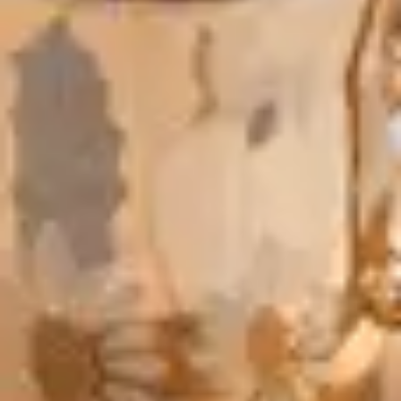
6. Mr
лучшие казино онлайн
Green – это
популярное онлайн казино, предлагающее
более 500 игр, включая слоты, игровые
автоматы и другие азартные игры. Онлайн
казино предлагает бонусы для новых
игроков и лояльных клиентов.
7. Unibet – это известное онлайн казино,
предлагающее широкий выбор игр, включая
слоты, игровые автоматы и другие азартные
игры. Онлайн казино предлагает бонусы для
новых игроков и лояльных клиентов.
8. 22Bet – это популярное онлайн казино,
предлагающее более 500 игр, включая слоты,
игровые автоматы и другие азартные игры.