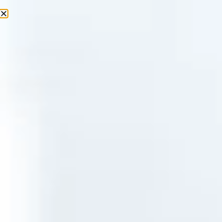
Login
10 лучших казино онлайн 2026
сравнение платформ и
бонусных программ.3131
April 25, 2026
Data Seekho
10 лучших казино
онлайн 2026 –