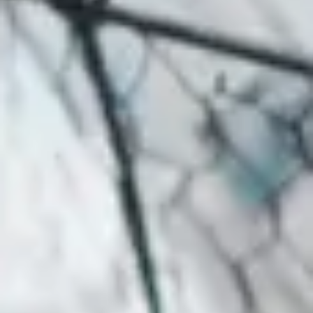
онлайн казино 2026:
1. Casino Online – это лучшее онлайн казино,
предлагающее широкий выбор игр, включая
слоты, игровые автоматы и другие азартные
игры. Онлайн казино предлагает бонусы для
новых игроков и лояльных клиентов.
2. Slot Online – это популярное онлайн казино,
предлагающее более 1000 слотов и игровых
автоматов. Онлайн казино предлагает
бонусы для новых игроков и лояльных
клиентов.
3. Jackpot City – это известное онлайн казино,
предлагающее широкий выбор игр, включая