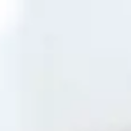
сравнение
платформ и
бонусных
программ
▶️
ИГРАТЬ