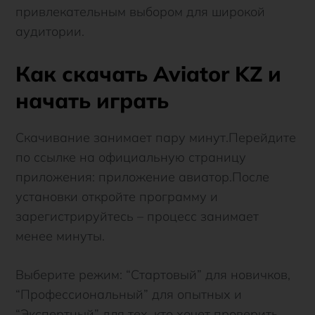
привлекательным выбором для широкой
аудитории.
Как скачать Aviator KZ и
начать играть
Скачивание занимает пару минут.Перейдите
по ссылке на официальную страницу
приложения: приложение авиатор.После
установки откройте программу и
зарегистрируйтесь – процесс занимает
менее минуты.
Выберите режим: “Стартовый” для новичков,
“Профессиональный” для опытных и
“Экспертный” для тех, кто хочет проверить