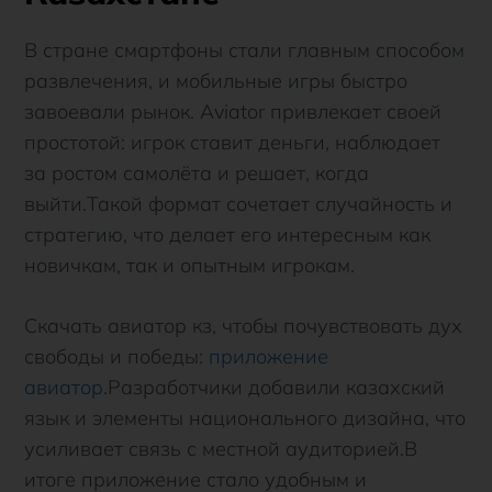
В стране смартфоны стали главным способом
развлечения, и мобильные игры быстро
завоевали рынок. Aviator привлекает своей
простотой: игрок ставит деньги, наблюдает
за ростом самолёта и решает, когда
выйти.Такой формат сочетает случайность и
стратегию, что делает его интересным как
новичкам, так и опытным игрокам.
Скачать авиатор кз, чтобы почувствовать дух
свободы и победы:
приложение
авиатор
.Разработчики добавили казахский
язык и элементы национального дизайна, что
усиливает связь с местной аудиторией.В
итоге приложение стало удобным и