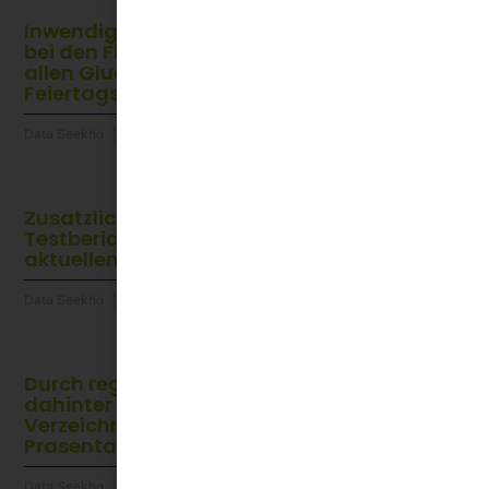
Inwendig ein Intervall gewinnen Eltern plus
bei den Fix-Freispielen als sekundar von
allen Gluckstags- weiters
Feiertagsaktionen
Data Seekho
6 August 2026
Zusatzlich vorschlag unsere regelma?igen
Testberichte Datensammlung mit unser
aktuellen Spiele
Data Seekho
6 August 2026
Durch regelma?igen Leistungen bis hin
dahinter irgendeiner abwechslungsreichen
Verzeichnis durch Vortragen variiert unser
Prasentation erheblich
Data Seekho
6 August 2026