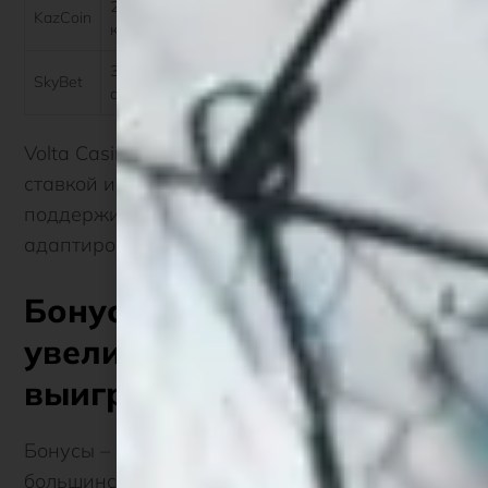
200% до 1000 ₸,
KazCoin
20 ₸
Криптовалюта
кэшбек
30% до 200 ₸,
Банковские
SkyBet
15 ₸
акции
карты
Volta Casino выделяется низкой минимальной
ставкой и щедрыми бонусами.Платформа
поддерживает казахский язык и
адаптирована под мобильные устройства.
Бонусы и акции: как
увеличить шансы на
выигрыш
Бонусы – важный элемент успеха.В
большинстве казахстанских казино они