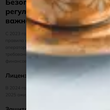
Безопасность и
регулирование: что
важно знать игрокам
С 2023 года в Казахстане ужесточились
правила онлайн‑казино.Лицензированные
операторы обязаны соблюдать строгие
требования
источник
к защите данных и
финансовой прозрачности.
Лицензирование
В 2024 году выдано 12 новых лицензий, а в
2025 ожидается их увеличение до 18.
Защита данных