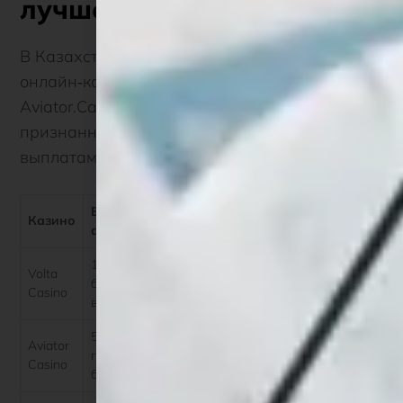
лучше всего играть
В Казахстане популярны несколько
онлайн‑казино, поддерживающих
Aviator.Самое известное – Volta Casino,
признанное лидером благодаря высоким
выплатам и мобильной поддержке.
Бонусы и
Минимальная
Платежные
Казино
акции
ставка
методы
100% до 500 ₸,
Карты,
Volta
бесплатные
10 ₸
электронные
Casino
вращения
кошельки
50% до 300 ₸,
Aviator
Банковские
приветственный
5 ₸
Casino
карты
бонус