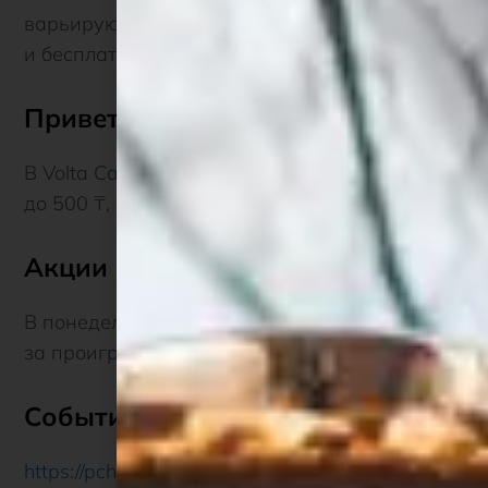
варьируются от приветственных до кэшбэков
и бесплатных вращений.
Приветственные бонусы
В Volta Casino первый депозит удваивается
до 500 ₸, что сразу повышает ваш банк.
Акции по дням недели
В понедельник можно получить 20% кэшбэк
за проигранные средства.
События и турниры
https://pchelper.kz/
предлагает подробный