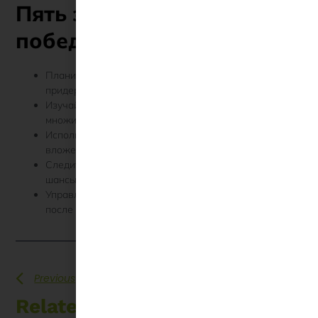
Пять золотых советов для
победителей
Планируйте свой банк – определите лимит и
придерживайтесь его.
Изучайте статистику – анализируйте прошлые
множители.
Используйте бонусы – они увеличивают банк без
вложений.
Следите за новостями – акции и турниры повышают
шансы.
Управляйте эмоциями – не поддавайтесь азарту
после потерь.
Previous
Next
Related Posts