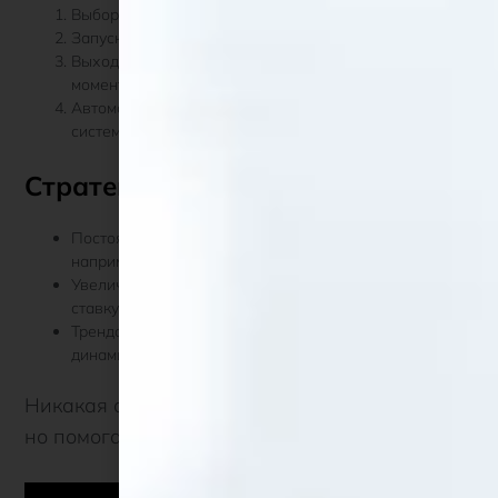
Выбор ставки – решаете, сколько рисковать.
Запуск самолёта – начинается рост множителя.
Выход – фиксируете текущий множитель в любой
момент.
Автоматический выход – при неудачном выходе
система завершает игру и определяет множитель.
Стратегии
Постоянный выход – фиксированный множитель,
например 1,5x, снижает риск.
Увеличение ставки – после выигрыша повышаете
ставку.
Трендовый анализ – наблюдаете за прошлой
динамикой множителей.
Никакая стратегия не гарантирует победу,
но помогает управлять рисками.