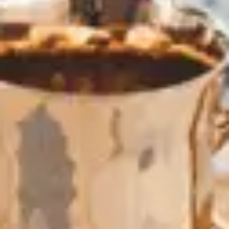
bereits eine halbe Runde verpasst bedeutet.
Gonzo’s Quest hingegen, mit seiner hohen
Volatilität von 6,5 %, verlangt präzise
Bankroll‑Management, und jede Minute, die
PayPal für die Bestätigung braucht, kann eine
potenzielle Gewinnchance verfehlen – das
paysafecard casino bonus
ist, als würdest du
beim Poker eine Karte zu spät sehen. Und das
bedeutet nicht, dass das Geld magisch
erscheint, sondern dass ein zusätzlicher
Zwischenschritt in der Kette auftaucht, den wir
hier nüchtern auseinandernehmen. Das
bedeutet, bei 70 % der Fälle ist die Sperre ein
Mythos – solange man nicht plötzlich CHF in
einem Rutsch einzahlt, was bei einer
durchschnittlichen Einsatzgröße von 25 CHF