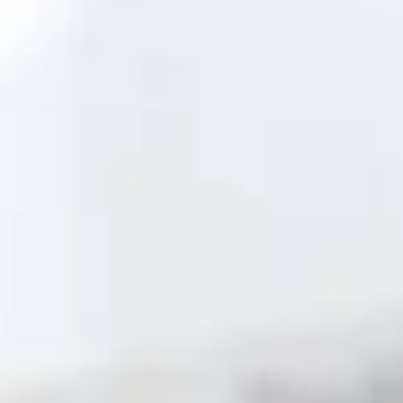
Die Top 3 Online Casinos 2026
Vorteile von neuen Online Casinos ✅
Die beliebtesten Casino Spiele
Für Auszahlungen müssen Sie daher online
casino mit paysafe eine andere
Zahlungsmethode wählen, die bei dem
jeweiligen Online-Casino verfügbar ist. Wir
prüfen daher immer zuerst die Lizenz und
empfehlen ausschließlich seriöse Paysafecard
Online Casinos Deutschland mit hohen
Sicherheitsstandards. Wer erst mal ausprobieren
will, wie es ist, mit Echtgeld zu zocken, startet in
der Regel nicht mit hohen Einsätzen. Das
bedeutet, um den Bonus von 200 CHF auszahlen
zu lassen, muss man 6.000 CHF setzen – ein