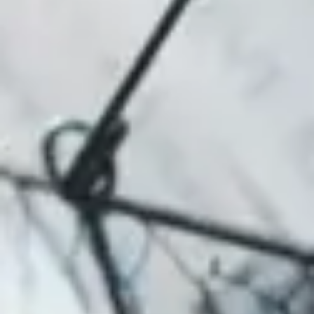
Datenschutz und Spielerschutz gelten.
Sind außerdem die Bonusbedingungen fair
gestaltet (z. B. Umsatzfaktor unter 40x)?
Brandneue Casinos müssen recht aggressiv um
Marktanteile kämpfen und bieten daher oft
deutlich attraktivere Willkommensboni oder
innovative Treueprogramme an. Besonders
Anbieter wie Lapalingo, Lord Lucky oder
Stargames Casino stechen durch hohe Boni
hervor. Großzügige Willkommensboni und eine
umfangreiche Spielauswahl mit neuen Games
sind spannende Argumente, Newcomer zu
testen. Wenn ein brandneues Malta Casino die
Bühne betritt, werden oft besonders große
Bonusgelder vergeben, um neue Kunden