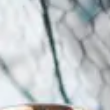
anzulocken. Das bedroht den regulierten Markt,
ein neuer Gesetzentwurf steht für 2026 oder
2027 im Raum.
Neue Online Casinos im Mai
– Bestenliste
Nutze Bonusbedingungen, die einen
30‑Tage‑Umsatz von 20 × Bonus benötigen, um
das Ganze nicht zu einem reinen Kostenfalle zu
machen. So bleibt das Risiko von 3 %
Aufladungsgebühren auf das Glücksspielbudget
begrenzt, statt dein gesamtes Tagesgeld zu
beeinflussen. In Wirklichkeit liegt die
durchschnittliche Wartezeit bei 2 Minuten, was
bei einem Tischspiel mit 30‑Sekunden‑Runden