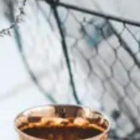
Bei größeren Beträgen empfehlen wir eine
grundlegende Verifizierung, da sie im Streitfall deine
Position gegenüber dem Casino stärkt.
Instant Casino empfehlen wir für maximale Anonymität,
CoinCasino für das stärkste Bonusprogramm.
Häufig gestellte Fragen zu
Krypto Casinos
Auch die Abhebungen sind schnell, da die
meisten sofort bearbeitet werden. Einzahlungen
in Kryptowährungen sind sofort möglich, so dass
Sie gleich mit dem Spielen beginnen können.
Diese Boni werden ohne Einsatzbedingungen
gewährt, so dass Sie Ihre Gewinne sofort
genießen können.