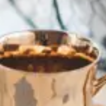
Indem Sie diese Punkte beachten, können Sie sicher
sein, dass Ihre Erfahrung in online Casinos ohne Oasis
positiv verläuft.
JokerStar ist eine optimale Alternative zu Casinos mit
einer internationalen Glücksspiellizenz und gilt daher als
sicher.
Bessere Bonusangebote sowie eine breitere Auswahl
an Zahlungsmethoden, zu denen zum Beispiel
Kryptowährungen gehören, sind weitere Vorteile.
Auch hier wollen wir zunächst eine kurze Liste
bereitstellen und dann im weiteren Verlauf ein wenig
detaillierter auf die Nachteile eingehen.
Dazu gehören unter anderem das monatliche
Einzahlungslimit von 1000 €, das 1-€-Pro-Spin-Limit an
Spielautomaten sowie verschiedene Zeit- und
Sessionbeschränkungen.
Online Spielhallen konzentrieren sich dagegen
ausschließlich auf virtuelle Spielautomaten und bieten
keine Tischspiele oder Live-Casino Games an.