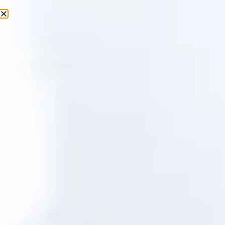
Login
Casino ohne OASIS 2026
Besten Online Casinos ohne
Sperre
June 3, 2026
Data Seekho
Content