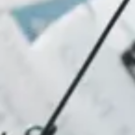
können sich schon ab 10€ Einzahlung ein starkes
Paket sichern, zum Beispiel 400% Bonus plus
100 Freispiele. Knight Slots ist genau richtig für
dich, wenn du auf maximale Auswahl stehst.
Dazu kommen regelmäßig Aktionen wie
Freispiele am Wochenende, Rennen oder
saisonale Events, bei denen sich zusätzliche Boni
sichern lassen.
Seriöse Anbieter stellen freiwillige
Limitfunktionen, Pausenoptionen und Tools für
kontrolliertes Spielen bereit im Online Casino
ohne Oasis. Diese Betreiber unterliegen nicht den
deutschen Regulierungen und können daher
Spiele ohne feste Limits anbieten. Casinos ohne
OASIS arbeiten hingegen meist mit EU- oder