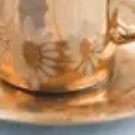
JokerStar ist eine optimale Alternative zu Casinos
mit einer internationalen Glücksspiellizenz und
gilt daher als sicher. Dabei gibt es viele Online
Casinos ohne deutsche Lizenz, die genau so
sicher sind und in Deutschland gespielt werden
können. Während klassische Zahlungsmethoden
wie PayPal meist an regulierte Casinos
gebunden sind, bieten ein Online
casino ohne
oasis deutschland
Casino ohne Oasis alternative,
schnelle und sichere Möglichkeiten – zum
Beispiel Paysafecard.. Seriöse Anbieter bieten
sichere Zahlungsarten, faire Mindestbeträge und
eine transparente Abwicklung. Online Casinos
ohne OASIS wie Spinsino bieten einen 100%
Bonus bis 500€ plus 50 Freispiele an.