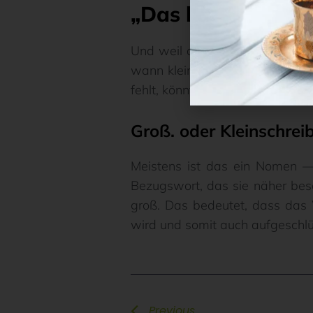
„Das beste“ oder „
Und weil du Adjektive immer kl
wann klein? Manchmal fehlt es 
fehlt, könnten wir sagen, dass
Groß. oder Kleinschrei
Meistens ist das ein Nomen — 
Bezugswort, das sie näher besc
groß. Das bedeutet, dass das 
wird und somit auch aufgeschlü
Previous