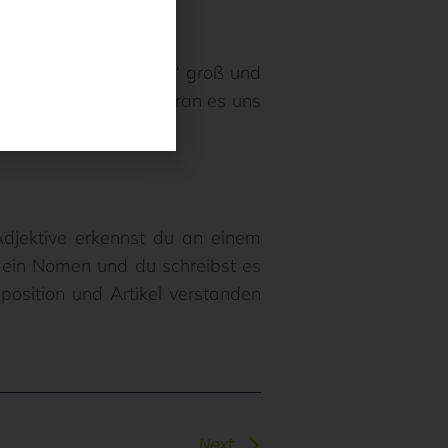
richtig!
hreibst du „das beste“ groß und
and fragen sollte, woran es uns
Adjektive erkennst du an einem
t ein Nomen und du schreibst es
osition und Artikel verstanden
Next