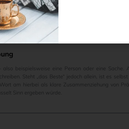
das Beste“? So schreibst du es 
einschreibst, gilt das dann auch für „beste“. Wann sc
uns am Besten oder sogar am Nötigsten und falls jem
 es am Besten oder am Nötigsten mangelt.
bung
also beispielsweise eine Person oder eine Sache. 
hreiben. Steht „das Beste“ jedoch allein, ist es selbs
Wort am hierbei als klare Zusammenziehung von Präp
sselt Sinn ergeben würde.