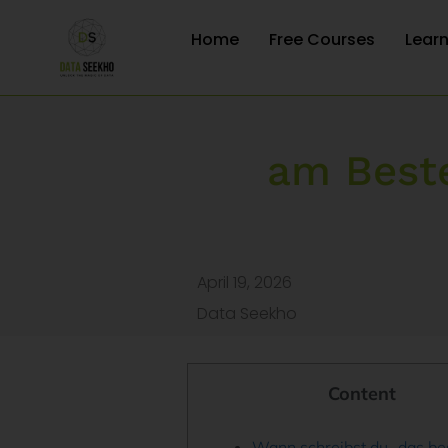
Home
Free Courses
Lear
am Best
April 19, 2026
Data Seekho
Content
Wann schreibst du „das bes