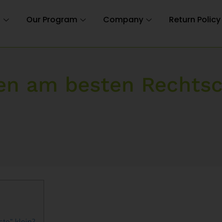
n
Our Program
Company
Return Policy
en am besten Rechtsc
te“ klein?