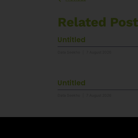
Related Pos
Untitled
Data Seekho
7 August 2026
Untitled
Data Seekho
7 August 2026