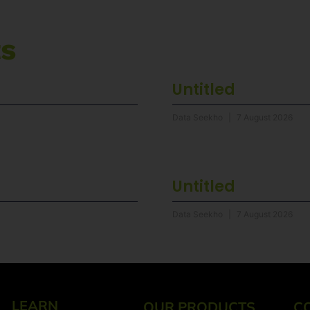
ts
Untitled
Data Seekho
7 August 2026
Untitled
Data Seekho
7 August 2026
LEARN
OUR PRODUCTS
C