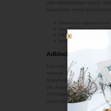
oder kleinschreiben musst, sieh
Substantive immer großschreibst
Und weil du Adjektive immer k
Eine Wie-Frage wäre in diese
Adjektive erkennst du an ein
Nicht nur bei „das beste“ ist 
Adblocker deaktivieren 
Eine Wie-Frage wäre in diesem 
Antwort wäre am schönsten,
Schönheitswettbewerb, war er 
Die Ausnahme bildet hierbei d
Wortfolge als Adjektiv, schrei
notwendig.