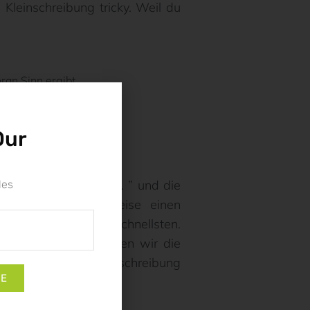
 Kleinschreibung tricky. Weil du
ran Sinn ergibt.
Our
ls woran Sinn ergibt. ” und die
les
jemand beispielsweise einen
 hat, war eben am schnellsten.
s Adjektivs. Verwenden wir die
stantiv, ist die Großschreibung
BE