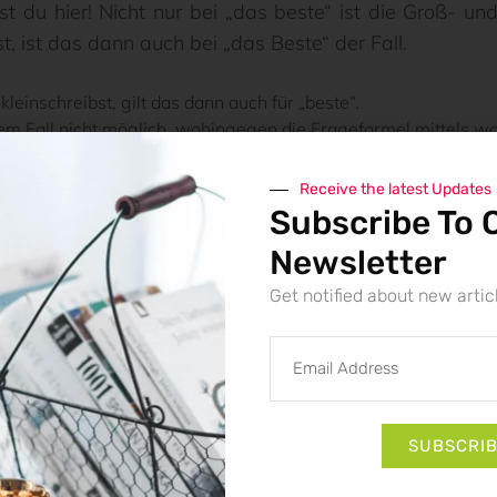
st du hier! Nicht nur bei „das beste“ ist die Groß- und
, ist das dann auch bei „das Beste“ der Fall.
leinschreibst, gilt das dann auch für „beste“.
m Fall nicht möglich, wohingegen die Frageformel mittels wo
em Bezugswort, das sie näher beschreiben.
die Groß- und Kleinschreibung tricky.
Receive the latest Updates
Subscribe To 
in vier einfachen Schritten
Newsletter
Fall nicht möglich, wohingegen die Frageformel mitte
Get notified about new artic
 am schnellsten oder eben am besten. Gewinnt 
wohl am schönsten und wer einen Marathon gewonnen
er Superlativ, also die höchste Steigerungsform eine
ben wir am besten klein, wird daraus jedoch ein Sub
SUBSCRI